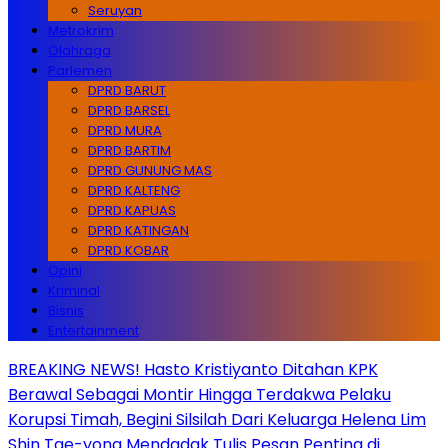
Seruyan
Metrokrim
Olahraga
Parlemen
DPRD BARUT
DPRD BARSEL
DPRD MURA
DPRD BARTIM
DPRD GUNUNG MAS
DPRD KALTENG
DPRD KAPUAS
DPRD KATINGAN
DPRD KOBAR
Opini
Kriminal
Bisnis
Entertainment
BREAKING NEWS! Hasto Kristiyanto Ditahan KPK
Berawal Sebagai Montir Hingga Terdakwa Pelaku
Korupsi Timah, Begini Silsilah Dari Keluarga Helena Lim
Shin Tae-yong Mendadak Tulis Pesan Penting di