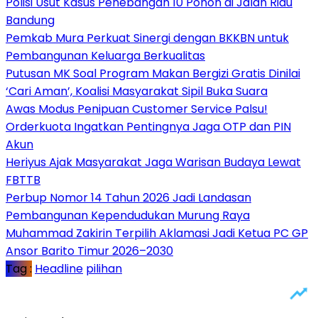
Polisi Usut Kasus Penebangan 10 Pohon di Jalan Riau
Bandung
Pemkab Mura Perkuat Sinergi dengan BKKBN untuk
Pembangunan Keluarga Berkualitas
Putusan MK Soal Program Makan Bergizi Gratis Dinilai
‘Cari Aman’, Koalisi Masyarakat Sipil Buka Suara
Awas Modus Penipuan Customer Service Palsu!
Orderkuota Ingatkan Pentingnya Jaga OTP dan PIN
Akun
Heriyus Ajak Masyarakat Jaga Warisan Budaya Lewat
FBTTB
Perbup Nomor 14 Tahun 2026 Jadi Landasan
Pembangunan Kependudukan Murung Raya
Muhammad Zakirin Terpilih Aklamasi Jadi Ketua PC GP
Ansor Barito Timur 2026–2030
Tag :
Headline
pilihan