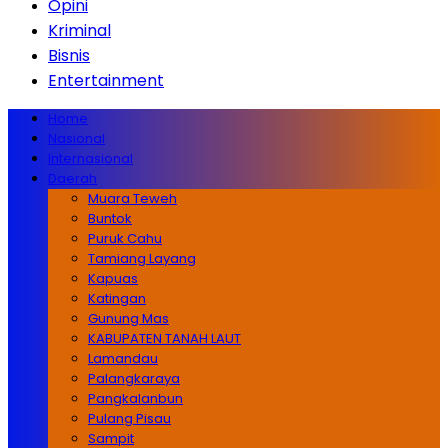
Opini
Kriminal
Bisnis
Entertainment
Home
Nasional
Internasional
Daerah
Muara Teweh
Buntok
Puruk Cahu
Tamiang Layang
Kapuas
Katingan
Gunung Mas
KABUPATEN TANAH LAUT
Lamandau
Palangkaraya
Pangkalanbun
Pulang Pisau
Sampit