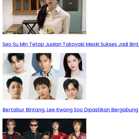
Seo Su Min Tetap Jualan Takoyaki Meski Sukses Jadi Bi
Bertabur Bintang, Lee Kwang Soo Dipastikan Bergabun