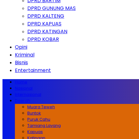
DPRD BARTIM
DPRD GUNUNG MAS
DPRD KALTENG
DPRD KAPUAS
DPRD KATINGAN
DPRD KOBAR
Opini
Kriminal
Bisnis
Entertainment
Home
Nasional
Internasional
Daerah
Muara Teweh
Buntok
Puruk Cahu
Tamiang Layang
Kapuas
Katingan