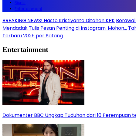
Bisnis
Entertainment
BREAKING NEWS! Hasto Kristiyanto Ditahan KPK
Berawal 
Mendadak Tulis Pesan Penting di Instagram: Mohon…
Tah
Terbaru 2025 per Batang
Entertainment
Dokumenter BBC Ungkap Tuduhan dari 10 Perempuan ter