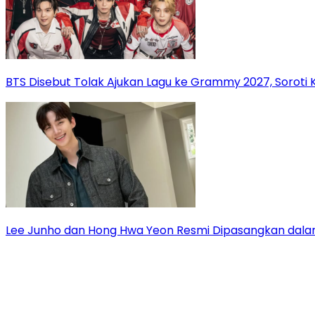
BTS Disebut Tolak Ajukan Lagu ke Grammy 2027, Soroti 
Lee Junho dan Hong Hwa Yeon Resmi Dipasangkan dala