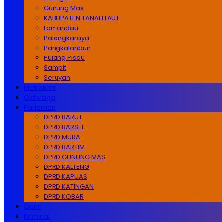
Gunung Mas
KABUPATEN TANAH LAUT
Lamandau
Palangkaraya
Pangkalanbun
Pulang Pisau
Sampit
Seruyan
Metrokrim
Olahraga
Parlemen
DPRD BARUT
DPRD BARSEL
DPRD MURA
DPRD BARTIM
DPRD GUNUNG MAS
DPRD KALTENG
DPRD KAPUAS
DPRD KATINGAN
DPRD KOBAR
Opini
Kriminal