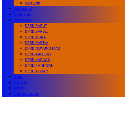
Seruyan
Metrokrim
Olahraga
Parlemen
DPRD BARUT
DPRD BARSEL
DPRD MURA
DPRD BARTIM
DPRD GUNUNG MAS
DPRD KALTENG
DPRD KAPUAS
DPRD KATINGAN
DPRD KOBAR
Opini
Kriminal
Bisnis
Entertainment
AKING NEWS! Hasto Kristiyanto Ditahan KPK
awal Sebagai Montir Hingga Terdakwa Pelaku
psi Timah, Begini Silsilah Dari Keluarga Helena Lim
n Tae-yong Mendadak Tulis Pesan Penting di