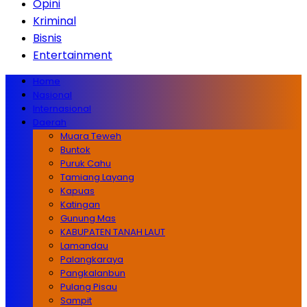
Opini
Kriminal
Bisnis
Entertainment
Home
Nasional
Internasional
Daerah
Muara Teweh
Buntok
Puruk Cahu
Tamiang Layang
Kapuas
Katingan
Gunung Mas
KABUPATEN TANAH LAUT
Lamandau
Palangkaraya
Pangkalanbun
Pulang Pisau
Sampit