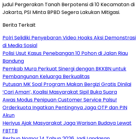
judul Pergerakan Tanah Berpotensi di 10 Kecamatan di
Jakarta, PSI Minta BPBD Segera Lakukan Mitigasi.
Berita Terkait
Polri Selidiki Penyebaran Video Hoaks Aksi Demonstrasi
di Media Sosial
Polisi Usut Kasus Penebangan 10 Pohon di Jalan Riau
Bandung
Pemkab Mura Perkuat Sinergi dengan BKKBN untuk
Pembangunan Keluarga Berkualitas
Putusan MK Soal Program Makan Bergizi Gratis Dinilai
‘Cari Aman’, Koalisi Masyarakat Sipil Buka Suara
Awas Modus Penipuan Customer Service Palsu!
Orderkuota Ingatkan Pentingnya Jaga OTP dan PIN
Akun
Heriyus Ajak Masyarakat Jaga Warisan Budaya Lewat
FBTTB
Perbup Nomor 14 Tahun 2026 Jadi Landasan