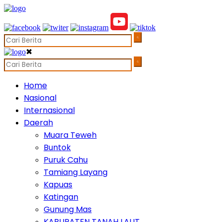
✖
Home
Nasional
Internasional
Daerah
Muara Teweh
Buntok
Puruk Cahu
Tamiang Layang
Kapuas
Katingan
Gunung Mas
KABUPATEN TANAH LAUT