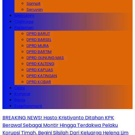
Sampit
Seruyan
Metrokrim
Olahraga
Parlemen
DPRD BARUT
DPRD BARSEL
DPRD MURA
DPRD BARTIM
DPRD GUNUNG MAS
DPRD KALTENG
DPRD KAPUAS
DPRD KATINGAN
DPRD KOBAR
Opini
Kriminal
Bisnis
Entertainment
BREAKING NEWS! Hasto Kristiyanto Ditahan KPK
Berawal Sebagai Montir Hingga Terdakwa Pelaku
Korupsi Timah, Begini Silsilah Dari Keluarga Helena Lim