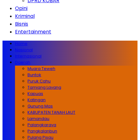
DPRD KOBAR
Opini
Kriminal
Bisnis
Entertainment
Home
Nasional
Internasional
Daerah
Muara Teweh
Buntok
Puruk Cahu
Tamiang Layang
Kapuas
Katingan
Gunung Mas
KABUPATEN TANAH LAUT
Lamandau
Palangkaraya
Pangkalanbun
Pulang Pisau