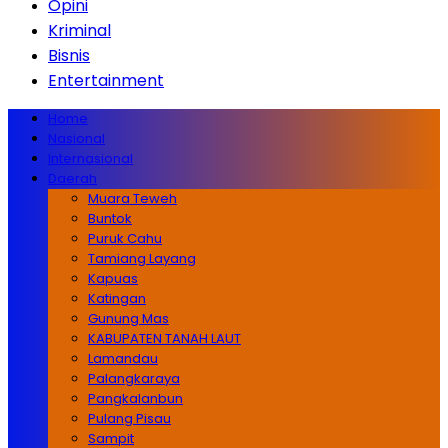
Opini
Kriminal
Bisnis
Entertainment
Home
Nasional
Internasional
Daerah
Muara Teweh
Buntok
Puruk Cahu
Tamiang Layang
Kapuas
Katingan
Gunung Mas
KABUPATEN TANAH LAUT
Lamandau
Palangkaraya
Pangkalanbun
Pulang Pisau
Sampit