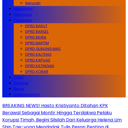
Seruyan
Metrokrim
Olahraga
Parlemen
DPRD BARUT
DPRD BARSEL
DPRD MURA
DPRD BARTIM
DPRD GUNUNG MAS
DPRD KALTENG
DPRD KAPUAS
DPRD KATINGAN
DPRD KOBAR
Opini
Kriminal
Bisnis
Entertainment
BREAKING NEWS! Hasto Kristiyanto Ditahan KPK
Berawal Sebagai Montir Hingga Terdakwa Pelaku
Korupsi Timah, Begini Silsilah Dari Keluarga Helena Lim
Shin Tae-yong Mendadak Tulis Pesan Penting di