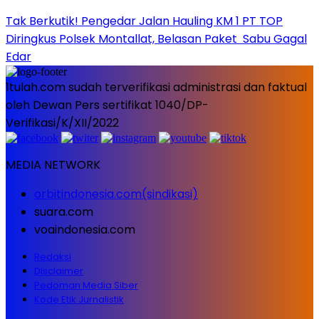
Tak Berkutik! Pengedar Jalan Hauling KM 1 PT TOP
Diringkus Polsek Montallat, Belasan Paket Sabu Gagal
Edar
1tulah.com sudah terverifikasi administrasi dan faktual
oleh Dewan Pers sertifikat 1040/DP-
Verifikasi/K/XII/2022
MEDIA NETWORK
orbitindonesia.com(sindikasi)
suara.com
voaindonesia.com
Redaksi
Disclaimer
Pedoman Media Siber
Kode Etik Jurnalistik