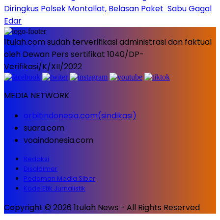
Diringkus Polsek Montallat, Belasan Paket Sabu Gagal
Edar
1tulah.com sudah terverifikasi administrasi dan faktual
oleh Dewan Pers sertifikat 1040/DP-
Verifikasi/K/XII/2022
MEDIA NETWORK
orbitindonesia.com(sindikasi)
suara.com
voaindonesia.com
Redaksi
Disclaimer
Pedoman Media Siber
Kode Etik Jurnalistik
Copyright © 2026 1tulah News - All Rights Reserved