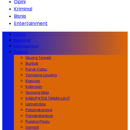
Opini
Kriminal
Bisnis
Entertainment
Home
Nasional
Internasional
Daerah
Muara Teweh
Buntok
Puruk Cahu
Tamiang Layang
Kapuas
Katingan
Gunung Mas
KABUPATEN TANAH LAUT
Lamandau
Palangkaraya
Pangkalanbun
Pulang Pisau
Sampit