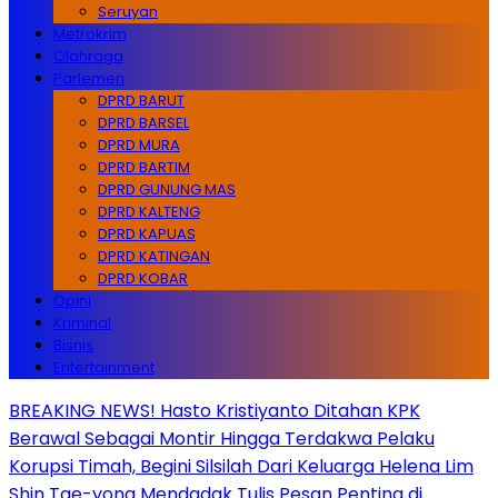
Seruyan
Metrokrim
Olahraga
Parlemen
DPRD BARUT
DPRD BARSEL
DPRD MURA
DPRD BARTIM
DPRD GUNUNG MAS
DPRD KALTENG
DPRD KAPUAS
DPRD KATINGAN
DPRD KOBAR
Opini
Kriminal
Bisnis
Entertainment
BREAKING NEWS! Hasto Kristiyanto Ditahan KPK
Berawal Sebagai Montir Hingga Terdakwa Pelaku
Korupsi Timah, Begini Silsilah Dari Keluarga Helena Lim
Shin Tae-yong Mendadak Tulis Pesan Penting di