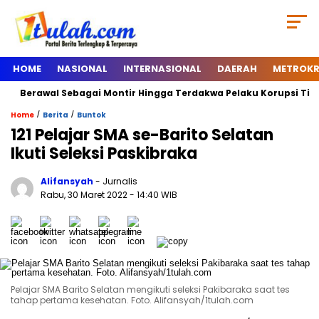
HOME
NASIONAL
INTERNASIONAL
DAERAH
METROKR
erawal Sebagai Montir Hingga Terdakwa Pelaku Korupsi Timah, Beg
/
/
Home
Berita
Buntok
121 Pelajar SMA se-Barito Selatan
Ikuti Seleksi Paskibraka
Alifansyah
- Jurnalis
Rabu, 30 Maret 2022
- 14:40 WIB
Pelajar SMA Barito Selatan mengikuti seleksi Pakibaraka saat tes
tahap pertama kesehatan. Foto. Alifansyah/1tulah.com