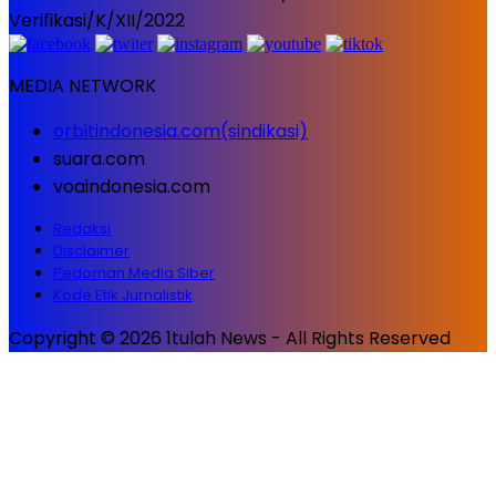
Verifikasi/K/XII/2022
MEDIA NETWORK
orbitindonesia.com(sindikasi)
suara.com
voaindonesia.com
Redaksi
Disclaimer
Pedoman Media Siber
Kode Etik Jurnalistik
Copyright © 2026 1tulah News - All Rights Reserved