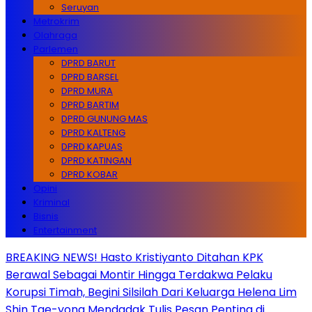
Seruyan
Metrokrim
Olahraga
Parlemen
DPRD BARUT
DPRD BARSEL
DPRD MURA
DPRD BARTIM
DPRD GUNUNG MAS
DPRD KALTENG
DPRD KAPUAS
DPRD KATINGAN
DPRD KOBAR
Opini
Kriminal
Bisnis
Entertainment
BREAKING NEWS! Hasto Kristiyanto Ditahan KPK
Berawal Sebagai Montir Hingga Terdakwa Pelaku
Korupsi Timah, Begini Silsilah Dari Keluarga Helena Lim
Shin Tae-yong Mendadak Tulis Pesan Penting di