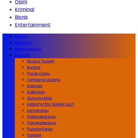
Opini
Kriminal
Bisnis
Entertainment
Home
Nasional
Internasional
Daerah
Muara Teweh
Buntok
Puruk Cahu
Tamiang Layang
Kapuas
Katingan
Gunung Mas
KABUPATEN TANAH LAUT
Lamandau
Palangkaraya
Pangkalanbun
Pulang Pisau
Sampit