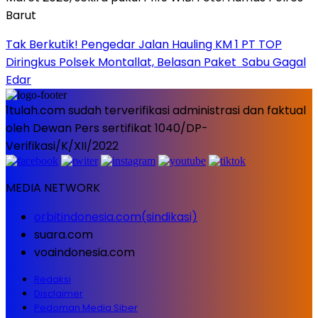
Tak Berkutik! Pengedar Jalan Hauling KM 1 PT TOP
Diringkus Polsek Montallat, Belasan Paket Sabu Gagal
Edar
1tulah.com sudah terverifikasi administrasi dan faktual
oleh Dewan Pers sertifikat 1040/DP-
Verifikasi/K/XII/2022
MEDIA NETWORK
orbitindonesia.com(sindikasi)
suara.com
voaindonesia.com
Redaksi
Disclaimer
Pedoman Media Siber