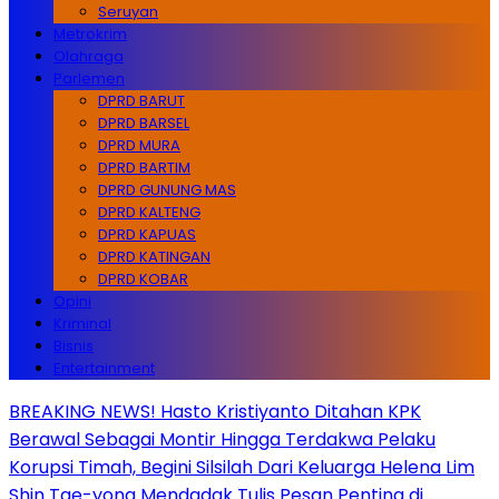
Seruyan
Metrokrim
Olahraga
Parlemen
DPRD BARUT
DPRD BARSEL
DPRD MURA
DPRD BARTIM
DPRD GUNUNG MAS
DPRD KALTENG
DPRD KAPUAS
DPRD KATINGAN
DPRD KOBAR
Opini
Kriminal
Bisnis
Entertainment
BREAKING NEWS! Hasto Kristiyanto Ditahan KPK
Berawal Sebagai Montir Hingga Terdakwa Pelaku
Korupsi Timah, Begini Silsilah Dari Keluarga Helena Lim
Shin Tae-yong Mendadak Tulis Pesan Penting di