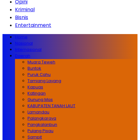
Opini
Kriminal
Bisnis
Entertainment
Home
Nasional
Internasional
Daerah
Muara Teweh
Buntok
Puruk Cahu
Tamiang Layang
Kapuas
Katingan
Gunung Mas
KABUPATEN TANAH LAUT
Lamandau
Palangkaraya
Pangkalanbun
Pulang Pisau
Sampit