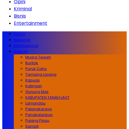
Opini
Kriminal
Bisnis
Entertainment
Home
Nasional
Internasional
Daerah
Muara Teweh
Buntok
Puruk Cahu
Tamiang Layang
Kapuas
Katingan
Gunung Mas
KABUPATEN TANAH LAUT
Lamandau
Palangkaraya
Pangkalanbun
Pulang Pisau
Sampit