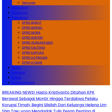
Seruyan
Metrokrim
Olahraga
Parlemen
DPRD BARUT
DPRD BARSEL
DPRD MURA
DPRD BARTIM
DPRD GUNUNG MAS
DPRD KALTENG
DPRD KAPUAS
DPRD KATINGAN
DPRD KOBAR
Opini
Kriminal
Bisnis
Entertainment
BREAKING NEWS! Hasto Kristiyanto Ditahan KPK
Berawal Sebagai Montir Hingga Terdakwa Pelaku
Korupsi Timah, Begini Silsilah Dari Keluarga Helena Lim
Shin Tae-yong Mendadak Tulis Pesan Penting di