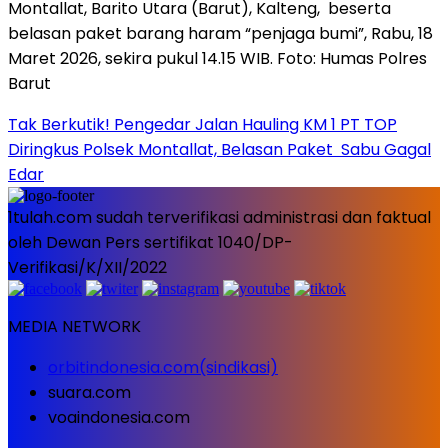
Tak Berkutik! Pengedar Jalan Hauling KM 1 PT TOP
Diringkus Polsek Montallat, Belasan Paket Sabu Gagal
Edar
1tulah.com sudah terverifikasi administrasi dan faktual
oleh Dewan Pers sertifikat 1040/DP-
Verifikasi/K/XII/2022
MEDIA NETWORK
orbitindonesia.com(sindikasi)
suara.com
voaindonesia.com