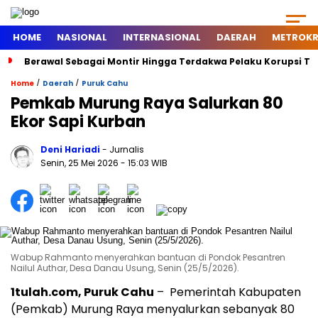
HOME
NASIONAL
INTERNASIONAL
DAERAH
METROKR
Berawal Sebagai Montir Hingga Terdakwa Pelaku Korupsi Timah, 
/
/
Home
Daerah
Puruk Cahu
Pemkab Murung Raya Salurkan 80
Ekor Sapi Kurban
Deni Hariadi
- Jurnalis
Senin, 25 Mei 2026
- 15:03 WIB
Wabup Rahmanto menyerahkan bantuan di Pondok Pesantren
Nailul Authar, Desa Danau Usung, Senin (25/5/2026).
1tulah.com, Puruk Cahu
– Pemerintah Kabupaten
(Pemkab) Murung Raya menyalurkan sebanyak 80