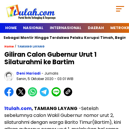
HOME
NASIONAL
INTERNASIONAL
DAERAH
METROKR
bagai Montir Hingga Terdakwa Pelaku Korupsi Timah, Begini Silsi
/
Home
TAMIANG LAYANG
Giliran Calon Gubernur Urut 1
Silaturahmi ke Bartim
Deni Hariadi
- Jurnalis
Senin, 5 Oktober 2020
- 03:01 WIB
1tulah.com
, TAMIANG LAYANG
-Setelah
sebelumnya calon Wakil Gubernur nomor urut 2,
silaturahmi dengan warga Barito Timur(Bartim), kini