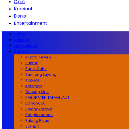
Opini
Kriminal
Bisnis
Entertainment
Home
Nasional
Internasional
Daerah
Muara Teweh
Buntok
Puruk Cahu
Tamiang Layang
Kapuas
Katingan
Gunung Mas
KABUPATEN TANAH LAUT
Lamandau
Palangkaraya
Pangkalanbun
Pulang Pisau
Sampit