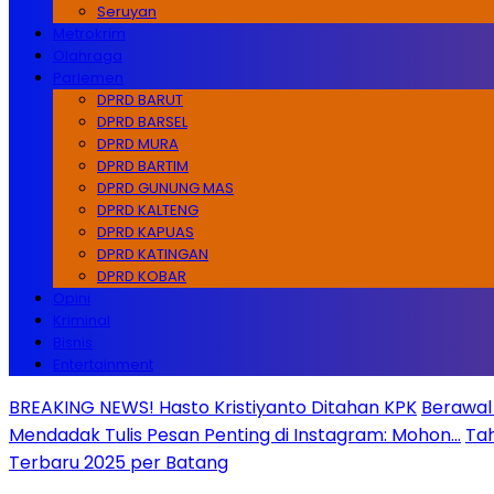
Seruyan
Metrokrim
Olahraga
Parlemen
DPRD BARUT
DPRD BARSEL
DPRD MURA
DPRD BARTIM
DPRD GUNUNG MAS
DPRD KALTENG
DPRD KAPUAS
DPRD KATINGAN
DPRD KOBAR
Opini
Kriminal
Bisnis
Entertainment
BREAKING NEWS! Hasto Kristiyanto Ditahan KPK
Berawal 
Mendadak Tulis Pesan Penting di Instagram: Mohon…
Tah
Terbaru 2025 per Batang