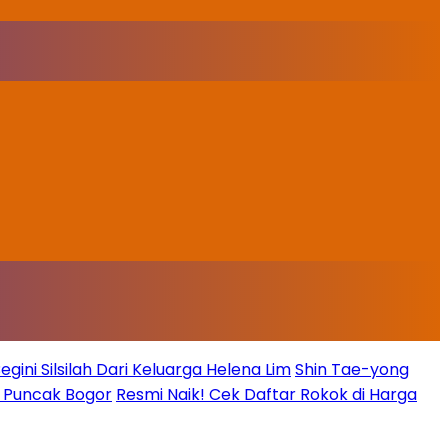
ini Silsilah Dari Keluarga Helena Lim
Shin Tae-yong
g Puncak Bogor
Resmi Naik! Cek Daftar Rokok di Harga