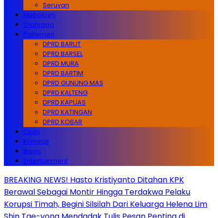
Seruyan
Metrokrim
Olahraga
Parlemen
DPRD BARUT
DPRD BARSEL
DPRD MURA
DPRD BARTIM
DPRD GUNUNG MAS
DPRD KALTENG
DPRD KAPUAS
DPRD KATINGAN
DPRD KOBAR
Opini
Kriminal
Bisnis
Entertainment
BREAKING NEWS! Hasto Kristiyanto Ditahan KPK
Berawal Sebagai Montir Hingga Terdakwa Pelaku
Korupsi Timah, Begini Silsilah Dari Keluarga Helena Lim
Shin Tae-yong Mendadak Tulis Pesan Penting di