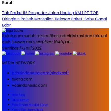
Tak Berkutik! Pengedar Jalan Hauling KM 1 PT TOP
Diringkus Polsek Montallat, Belasan Paket Sabu Gagal
Edar
1tulah.com sudah terverifikasi administrasi dan faktual
oleh Dewan Pers sertifikat 1040/DP-
Verifikasi/K/XII/2022
MEDIA NETWORK
orbitindonesia.com(sindikasi)
suara.com
voaindonesia.com
Redaksi
Disclaimer
Pedoman Media Siber
Kode Etik Jurnalistik