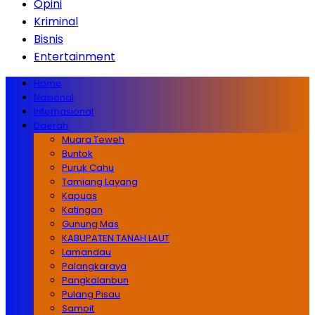
Opini
Kriminal
Bisnis
Entertainment
Home
Nasional
Internasional
Daerah
Muara Teweh
Buntok
Puruk Cahu
Tamiang Layang
Kapuas
Katingan
Gunung Mas
KABUPATEN TANAH LAUT
Lamandau
Palangkaraya
Pangkalanbun
Pulang Pisau
Sampit