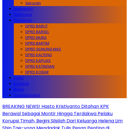
Seruyan
Metrokrim
Olahraga
Parlemen
DPRD BARUT
DPRD BARSEL
DPRD MURA
DPRD BARTIM
DPRD GUNUNG MAS
DPRD KALTENG
DPRD KAPUAS
DPRD KATINGAN
DPRD KOBAR
Opini
Kriminal
Bisnis
Entertainment
BREAKING NEWS! Hasto Kristiyanto Ditahan KPK
Berawal Sebagai Montir Hingga Terdakwa Pelaku
Korupsi Timah, Begini Silsilah Dari Keluarga Helena Lim
Shin Tae-yong Mendadak Tulis Pesan Penting di