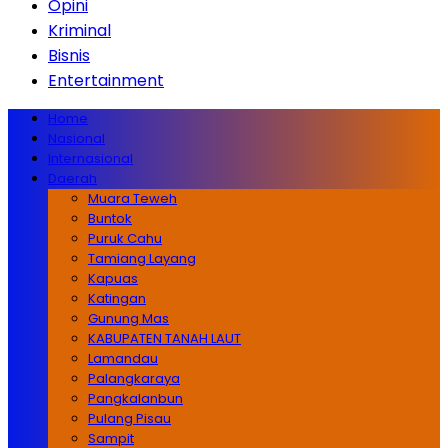
Opini
Kriminal
Bisnis
Entertainment
Home
Nasional
Internasional
Daerah
Muara Teweh
Buntok
Puruk Cahu
Tamiang Layang
Kapuas
Katingan
Gunung Mas
KABUPATEN TANAH LAUT
Lamandau
Palangkaraya
Pangkalanbun
Pulang Pisau
Sampit