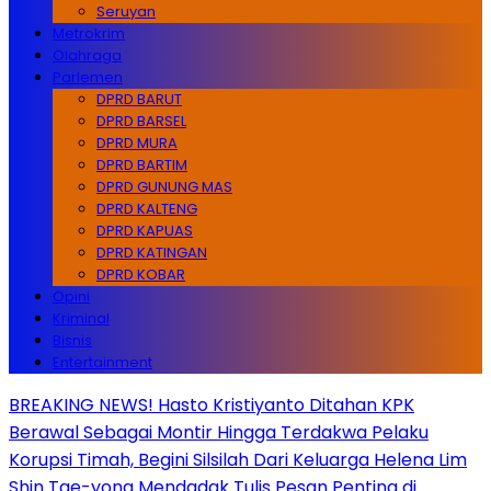
Seruyan
Metrokrim
Olahraga
Parlemen
DPRD BARUT
DPRD BARSEL
DPRD MURA
DPRD BARTIM
DPRD GUNUNG MAS
DPRD KALTENG
DPRD KAPUAS
DPRD KATINGAN
DPRD KOBAR
Opini
Kriminal
Bisnis
Entertainment
BREAKING NEWS! Hasto Kristiyanto Ditahan KPK
Berawal Sebagai Montir Hingga Terdakwa Pelaku
Korupsi Timah, Begini Silsilah Dari Keluarga Helena Lim
Shin Tae-yong Mendadak Tulis Pesan Penting di