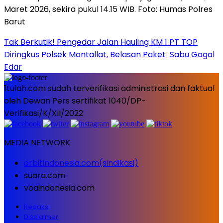
Tak Berkutik! Pengedar Jalan Hauling KM 1 PT TOP
Diringkus Polsek Montallat, Belasan Paket Sabu Gagal
Edar
1tulah.com sudah terverifikasi administrasi dan faktual
oleh Dewan Pers sertifikat 1040/DP-
Verifikasi/K/XII/2022
MEDIA NETWORK
orbitindonesia.com(sindikasi)
suara.com
voaindonesia.com
Redaksi
Disclaimer