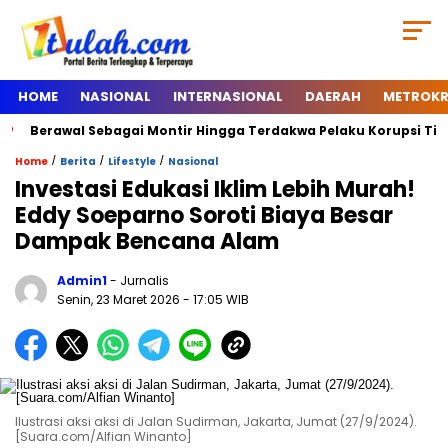
HOME
NASIONAL
INTERNASIONAL
DAERAH
METROKR
rawal Sebagai Montir Hingga Terdakwa Pelaku Korupsi Timah, Begi
/
/
/
Home
Berita
Lifestyle
Nasional
Investasi Edukasi Iklim Lebih Murah!
Eddy Soeparno Soroti Biaya Besar
Dampak Bencana Alam
Admin1
- Jurnalis
Senin, 23 Maret 2026
- 17:05 WIB
Ilustrasi aksi aksi di Jalan Sudirman, Jakarta, Jumat (27/9/2024).
[Suara.com/Alfian Winanto]