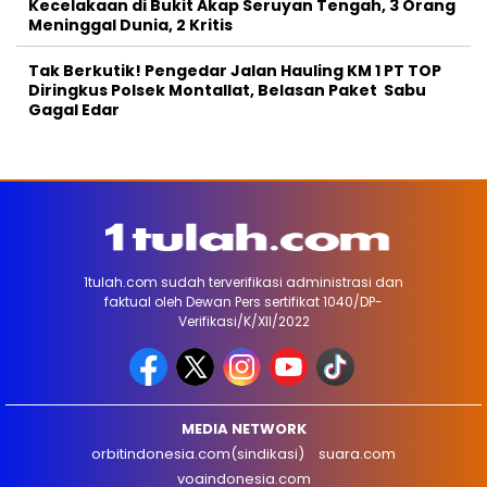
Kecelakaan di Bukit Akap Seruyan Tengah, 3 Orang
Meninggal Dunia, 2 Kritis
Tak Berkutik! Pengedar Jalan Hauling KM 1 PT TOP
Diringkus Polsek Montallat, Belasan Paket Sabu
Gagal Edar
1tulah.com sudah terverifikasi administrasi dan
faktual oleh Dewan Pers sertifikat 1040/DP-
Verifikasi/K/XII/2022
MEDIA NETWORK
orbitindonesia.com(sindikasi)
suara.com
voaindonesia.com