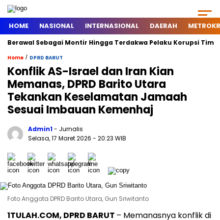
HOME
NASIONAL
INTERNASIONAL
DAERAH
METROKR
rawal Sebagai Montir Hingga Terdakwa Pelaku Korupsi Timah, Begi
/
Home
DPRD BARUT
Konflik AS-Israel dan Iran Kian
Memanas, DPRD Barito Utara
Tekankan Keselamatan Jamaah
Sesuai Imbauan Kemenhaj
Admin1
- Jurnalis
Selasa, 17 Maret 2026
- 20:23 WIB
Foto Anggota DPRD Barito Utara, Gun Sriwitanto
1TULAH.COM, DPRD BARUT
– Memanasnya konflik di