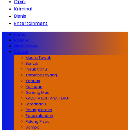
Opini
Kriminal
Bisnis
Entertainment
Home
Nasional
Internasional
Daerah
Muara Teweh
Buntok
Puruk Cahu
Tamiang Layang
Kapuas
Katingan
Gunung Mas
KABUPATEN TANAH LAUT
Lamandau
Palangkaraya
Pangkalanbun
Pulang Pisau
Sampit