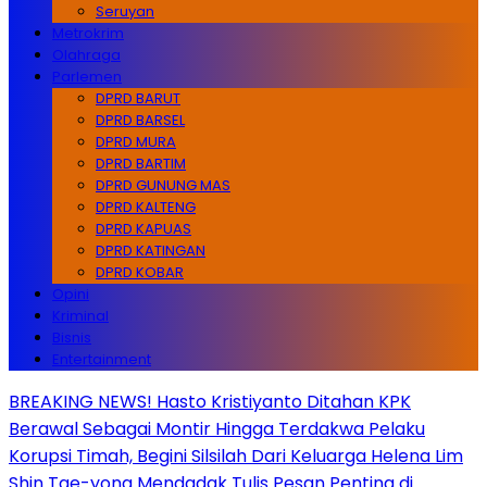
Seruyan
Metrokrim
Olahraga
Parlemen
DPRD BARUT
DPRD BARSEL
DPRD MURA
DPRD BARTIM
DPRD GUNUNG MAS
DPRD KALTENG
DPRD KAPUAS
DPRD KATINGAN
DPRD KOBAR
Opini
Kriminal
Bisnis
Entertainment
BREAKING NEWS! Hasto Kristiyanto Ditahan KPK
Berawal Sebagai Montir Hingga Terdakwa Pelaku
Korupsi Timah, Begini Silsilah Dari Keluarga Helena Lim
Shin Tae-yong Mendadak Tulis Pesan Penting di