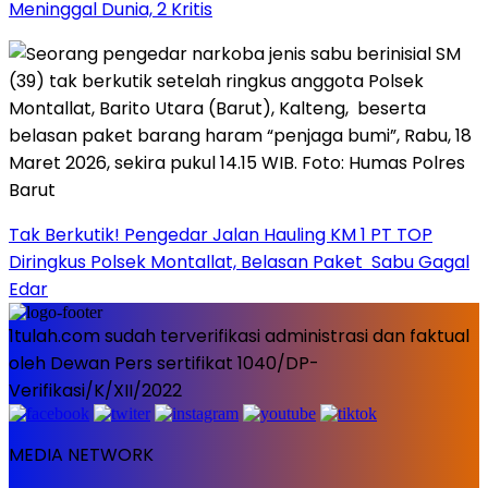
Meninggal Dunia, 2 Kritis
Tak Berkutik! Pengedar Jalan Hauling KM 1 PT TOP
Diringkus Polsek Montallat, Belasan Paket Sabu Gagal
Edar
1tulah.com sudah terverifikasi administrasi dan faktual
oleh Dewan Pers sertifikat 1040/DP-
Verifikasi/K/XII/2022
MEDIA NETWORK