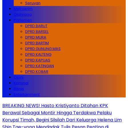
Seruyan
Metrokrim
Olahraga
Parlemen
DPRD BARUT
DPRD BARSEL
DPRD MURA
DPRD BARTIM
DPRD GUNUNG MAS
DPRD KALTENG
DPRD KAPUAS
DPRD KATINGAN
DPRD KOBAR
Opini
Kriminal
Bisnis
Entertainment
BREAKING NEWS! Hasto Kristiyanto Ditahan KPK
Berawal Sebagai Montir Hingga Terdakwa Pelaku
Korupsi Timah, Begini Silsilah Dari Keluarga Helena Lim
Shin Tae-yong Mendadak Tulis Pesan Penting di