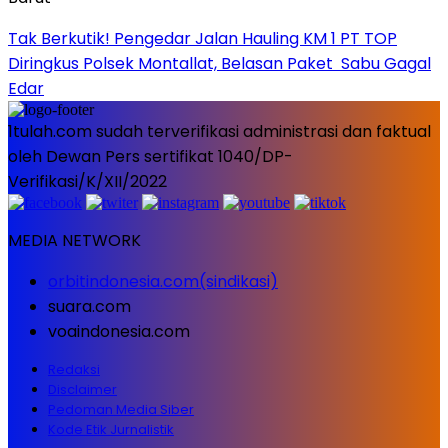
Tak Berkutik! Pengedar Jalan Hauling KM 1 PT TOP
Diringkus Polsek Montallat, Belasan Paket Sabu Gagal
Edar
1tulah.com sudah terverifikasi administrasi dan faktual
oleh Dewan Pers sertifikat 1040/DP-
Verifikasi/K/XII/2022
MEDIA NETWORK
orbitindonesia.com(sindikasi)
suara.com
voaindonesia.com
Redaksi
Disclaimer
Pedoman Media Siber
Kode Etik Jurnalistik