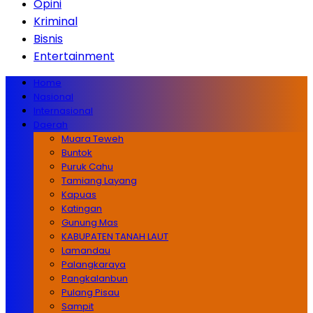
Opini
Kriminal
Bisnis
Entertainment
Home
Nasional
Internasional
Daerah
Muara Teweh
Buntok
Puruk Cahu
Tamiang Layang
Kapuas
Katingan
Gunung Mas
KABUPATEN TANAH LAUT
Lamandau
Palangkaraya
Pangkalanbun
Pulang Pisau
Sampit