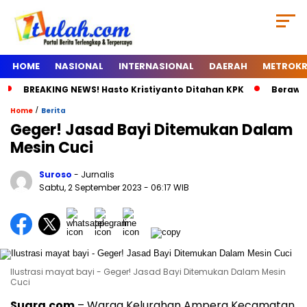
HOME
NASIONAL
INTERNASIONAL
DAERAH
METROKR
BREAKING NEWS! Hasto Kristiyanto Ditahan KPK
Berawal
/
Home
Berita
Geger! Jasad Bayi Ditemukan Dalam
Mesin Cuci
Suroso
- Jurnalis
Sabtu, 2 September 2023
- 06:17 WIB
Ilustrasi mayat bayi - Geger! Jasad Bayi Ditemukan Dalam Mesin
Cuci
Suara.com
– Warga Kelurahan Ampera Kecamatan