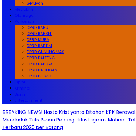
Seruyan
Metrokrim
Olahraga
Parlemen
DPRD BARUT
DPRD BARSEL
DPRD MURA
DPRD BARTIM
DPRD GUNUNG MAS
DPRD KALTENG
DPRD KAPUAS
DPRD KATINGAN
DPRD KOBAR
Opini
Kriminal
Bisnis
Entertainment
BREAKING NEWS! Hasto Kristiyanto Ditahan KPK
Berawal 
Mendadak Tulis Pesan Penting di Instagram: Mohon…
Tah
Terbaru 2025 per Batang