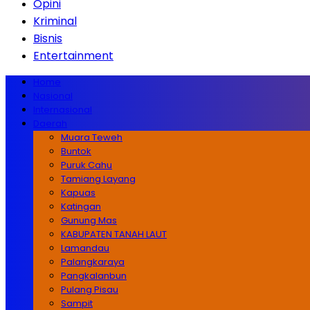
Opini
Kriminal
Bisnis
Entertainment
Home
Nasional
Internasional
Daerah
Muara Teweh
Buntok
Puruk Cahu
Tamiang Layang
Kapuas
Katingan
Gunung Mas
KABUPATEN TANAH LAUT
Lamandau
Palangkaraya
Pangkalanbun
Pulang Pisau
Sampit