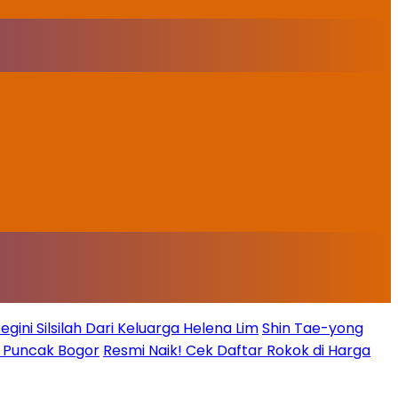
ini Silsilah Dari Keluarga Helena Lim
Shin Tae-yong
g Puncak Bogor
Resmi Naik! Cek Daftar Rokok di Harga