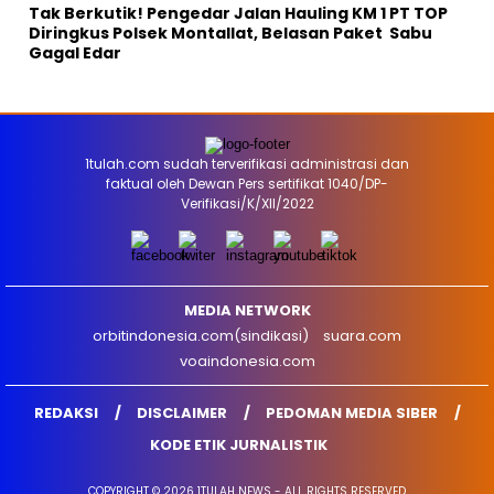
Tak Berkutik! Pengedar Jalan Hauling KM 1 PT TOP
Diringkus Polsek Montallat, Belasan Paket Sabu
Gagal Edar
1tulah.com sudah terverifikasi administrasi dan
faktual oleh Dewan Pers sertifikat 1040/DP-
Verifikasi/K/XII/2022
MEDIA NETWORK
orbitindonesia.com(sindikasi)
suara.com
voaindonesia.com
REDAKSI
DISCLAIMER
PEDOMAN MEDIA SIBER
KODE ETIK JURNALISTIK
COPYRIGHT © 2026 1TULAH NEWS - ALL RIGHTS RESERVED