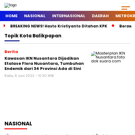
HOME
NASIONAL
INTERNASIONAL
DAERAH
METROKR
BREAKING NEWS! Hasto Kristiyanto Ditahan KPK
Berawal
Topik
Kota Balikpapan
Berita
Kawasan IKN Nusantara Dijadikan
Etalase Flora Nusantara, Tumbuhan
Endemik dari 34 Provinsi Ada di Sini
Rabu, 8 Juni 2022 - 10:30 WIB
NASIONAL