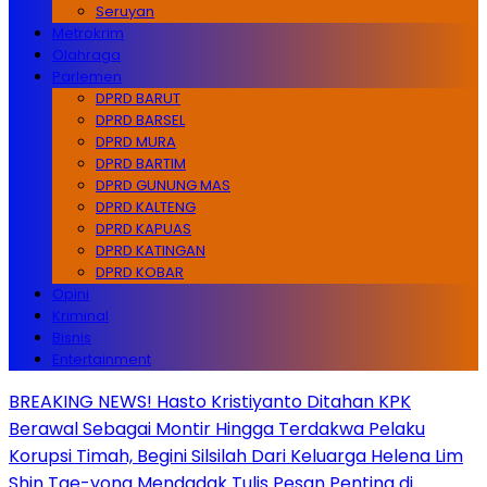
Seruyan
Metrokrim
Olahraga
Parlemen
DPRD BARUT
DPRD BARSEL
DPRD MURA
DPRD BARTIM
DPRD GUNUNG MAS
DPRD KALTENG
DPRD KAPUAS
DPRD KATINGAN
DPRD KOBAR
Opini
Kriminal
Bisnis
Entertainment
BREAKING NEWS! Hasto Kristiyanto Ditahan KPK
Berawal Sebagai Montir Hingga Terdakwa Pelaku
Korupsi Timah, Begini Silsilah Dari Keluarga Helena Lim
Shin Tae-yong Mendadak Tulis Pesan Penting di