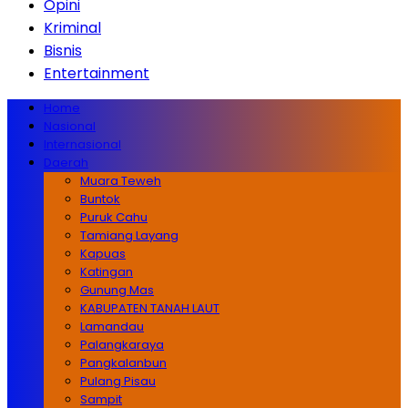
Opini
Kriminal
Bisnis
Entertainment
Home
Nasional
Internasional
Daerah
Muara Teweh
Buntok
Puruk Cahu
Tamiang Layang
Kapuas
Katingan
Gunung Mas
KABUPATEN TANAH LAUT
Lamandau
Palangkaraya
Pangkalanbun
Pulang Pisau
Sampit