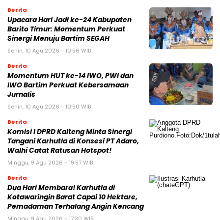
Berita
Upacara Hari Jadi ke-24 Kabupaten
Barito Timur: Momentum Perkuat
Sinergi Menuju Bartim SEGAH
Senin, 10 Agu 2026 - 10:56 WIB
Berita
Momentum HUT ke-14 IWO, PWI dan
IWO Bartim Perkuat Kebersamaan
Jurnalis
Senin, 10 Agu 2026 - 10:50 WIB
Berita
Komisi I DPRD Kalteng Minta Sinergi
Tangani Karhutla di Konsesi PT Adaro,
Walhi Catat Ratusan Hotspot!
Minggu, 9 Agu 2026 - 19:57 WIB
Berita
Dua Hari Membara! Karhutla di
Kotawaringin Barat Capai 10 Hektare,
Pemadaman Terhalang Angin Kencang
Minggu, 9 Agu 2026 - 17:30 WIB