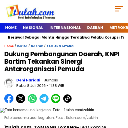
HOME
NASIONAL
INTERNASIONAL
DAERAH
METROKR
Berawal Sebagai Montir Hingga Terdakwa Pelaku Korupsi Timah, B
/
/
/
Home
Berita
Daerah
TAMIANG LAYANG
Dukung Pembangunan Daerah, KNPI
Bartim Tekankan Sinergi
Antarorganisasi Pemuda
Deni Hariadi
- Jurnalis
Rabu, 8 Juli 2026
- 11:38 WIB
Foto bersama usai kegiatan. Foto : 1tulah.com/zakirin
1tulah.com, TAMIANG LAYANG-
DPD Komite