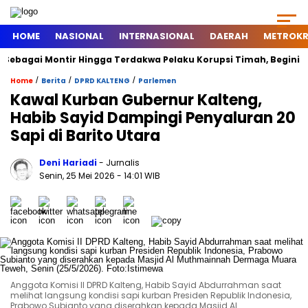
HOME
NASIONAL
INTERNASIONAL
DAERAH
METROKR
agai Montir Hingga Terdakwa Pelaku Korupsi Timah, Begini Silsil
/
/
/
Home
Berita
DPRD KALTENG
Parlemen
Kawal Kurban Gubernur Kalteng,
Habib Sayid Dampingi Penyaluran 20
Sapi di Barito Utara
Deni Hariadi
- Jurnalis
Senin, 25 Mei 2026
- 14:01 WIB
Anggota Komisi II DPRD Kalteng, Habib Sayid Abdurrahman saat
melihat langsung kondisi sapi kurban Presiden Republik Indonesia,
Prabowo Subianto yang diserahkan kepada Masjid Al