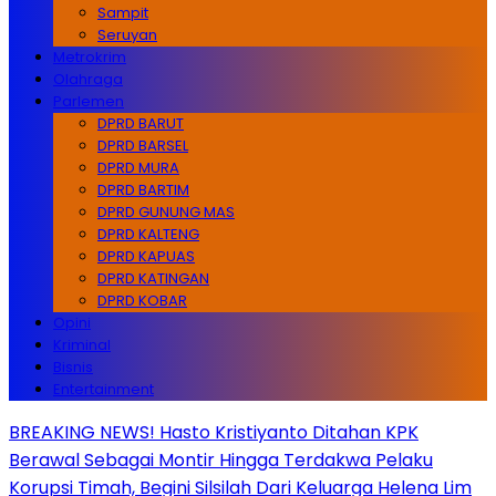
Sampit
Seruyan
Metrokrim
Olahraga
Parlemen
DPRD BARUT
DPRD BARSEL
DPRD MURA
DPRD BARTIM
DPRD GUNUNG MAS
DPRD KALTENG
DPRD KAPUAS
DPRD KATINGAN
DPRD KOBAR
Opini
Kriminal
Bisnis
Entertainment
BREAKING NEWS! Hasto Kristiyanto Ditahan KPK
Berawal Sebagai Montir Hingga Terdakwa Pelaku
Korupsi Timah, Begini Silsilah Dari Keluarga Helena Lim