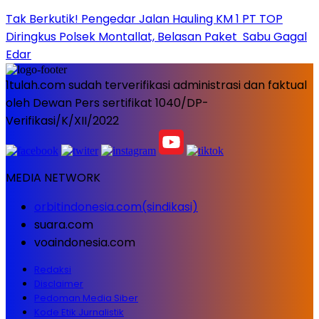
Tak Berkutik! Pengedar Jalan Hauling KM 1 PT TOP
Diringkus Polsek Montallat, Belasan Paket Sabu Gagal
Edar
1tulah.com sudah terverifikasi administrasi dan faktual
oleh Dewan Pers sertifikat 1040/DP-
Verifikasi/K/XII/2022
MEDIA NETWORK
orbitindonesia.com(sindikasi)
suara.com
voaindonesia.com
Redaksi
Disclaimer
Pedoman Media Siber
Kode Etik Jurnalistik