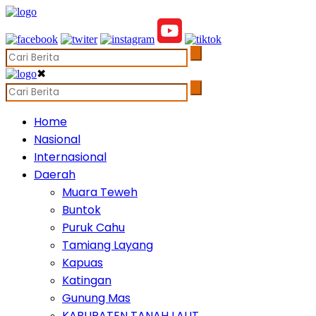
✖
Home
Nasional
Internasional
Daerah
Muara Teweh
Buntok
Puruk Cahu
Tamiang Layang
Kapuas
Katingan
Gunung Mas
KABUPATEN TANAH LAUT