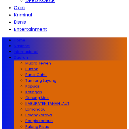
DPRD KOBAR
Opini
Kriminal
Bisnis
Entertainment
Home
Nasional
Internasional
Daerah
Muara Teweh
Buntok
Puruk Cahu
Tamiang Layang
Kapuas
Katingan
Gunung Mas
KABUPATEN TANAH LAUT
Lamandau
Palangkaraya
Pangkalanbun
Pulang Pisau