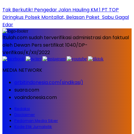
Tak Berkutik! Pengedar Jalan Hauling KM 1 PT TOP
Diringkus Polsek Montallat, Belasan Paket Sabu Gagal
Edar
1tulah.com sudah terverifikasi administrasi dan faktual
oleh Dewan Pers sertifikat 1040/DP-
Verifikasi/K/XII/2022
MEDIA NETWORK
orbitindonesia.com(sindikasi)
suara.com
voaindonesia.com
Redaksi
Disclaimer
Pedoman Media Siber
Kode Etik Jurnalistik