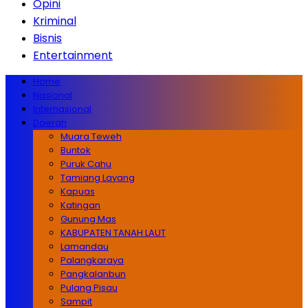
Opini
Kriminal
Bisnis
Entertainment
Home
Nasional
Internasional
Daerah
Muara Teweh
Buntok
Puruk Cahu
Tamiang Layang
Kapuas
Katingan
Gunung Mas
KABUPATEN TANAH LAUT
Lamandau
Palangkaraya
Pangkalanbun
Pulang Pisau
Sampit