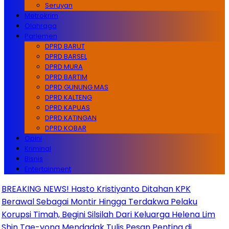
Seruyan
Metrokrim
Olahraga
Parlemen
DPRD BARUT
DPRD BARSEL
DPRD MURA
DPRD BARTIM
DPRD GUNUNG MAS
DPRD KALTENG
DPRD KAPUAS
DPRD KATINGAN
DPRD KOBAR
Opini
Kriminal
Bisnis
Entertainment
ING NEWS! Hasto Kristiyanto Ditahan KPK
al Sebagai Montir Hingga Terdakwa Pelaku
si Timah, Begini Silsilah Dari Keluarga Helena Lim
Tae-yong Mendadak Tulis Pesan Penting di