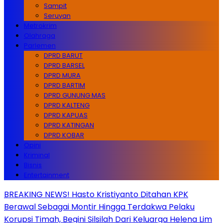
Sampit
Seruyan
Metrokrim
Olahraga
Parlemen
DPRD BARUT
DPRD BARSEL
DPRD MURA
DPRD BARTIM
DPRD GUNUNG MAS
DPRD KALTENG
DPRD KAPUAS
DPRD KATINGAN
DPRD KOBAR
Opini
Kriminal
Bisnis
Entertainment
BREAKING NEWS! Hasto Kristiyanto Ditahan KPK
Berawal Sebagai Montir Hingga Terdakwa Pelaku
Korupsi Timah, Begini Silsilah Dari Keluarga Helena Lim