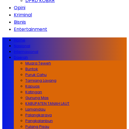
DPRD KOBAR
Opini
Kriminal
Bisnis
Entertainment
Home
Nasional
Internasional
Daerah
Muara Teweh
Buntok
Puruk Cahu
Tamiang Layang
Kapuas
Katingan
Gunung Mas
KABUPATEN TANAH LAUT
Lamandau
Palangkaraya
Pangkalanbun
Pulang Pisau