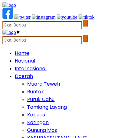
✖
Home
Nasional
Internasional
Daerah
Muara Teweh
Buntok
Puruk Cahu
Tamiang Layang
Kapuas
Katingan
Gunung Mas
KABUPATEN TANAH LAUT