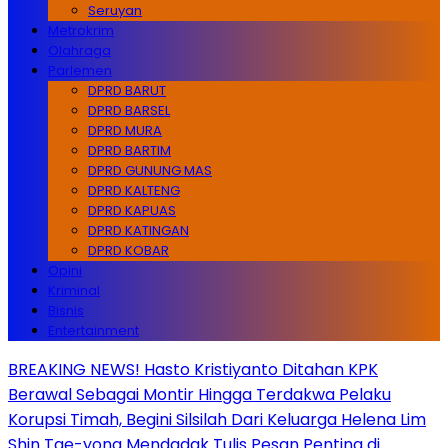
Seruyan
Metrokrim
Olahraga
Parlemen
DPRD BARUT
DPRD BARSEL
DPRD MURA
DPRD BARTIM
DPRD GUNUNG MAS
DPRD KALTENG
DPRD KAPUAS
DPRD KATINGAN
DPRD KOBAR
Opini
Kriminal
Bisnis
Entertainment
BREAKING NEWS! Hasto Kristiyanto Ditahan KPK
Berawal Sebagai Montir Hingga Terdakwa Pelaku
Korupsi Timah, Begini Silsilah Dari Keluarga Helena Lim
Shin Tae-yong Mendadak Tulis Pesan Penting di