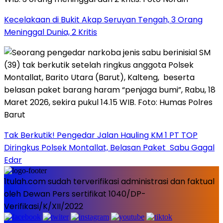
Kecelakaan di Bukit Akap Seruyan Tengah, 3 Orang
Meninggal Dunia, 2 Kritis
Tak Berkutik! Pengedar Jalan Hauling KM 1 PT TOP
Diringkus Polsek Montallat, Belasan Paket Sabu Gagal
Edar
1tulah.com sudah terverifikasi administrasi dan faktual
oleh Dewan Pers sertifikat 1040/DP-
Verifikasi/K/XII/2022