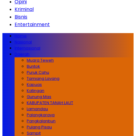
Opini
Kriminal
Bisnis
Entertainment
Home
Nasional
Internasional
Daerah
Muara Teweh
Buntok
Puruk Cahu
Tamiang Layang
Kapuas
Katingan
Gunung Mas
KABUPATEN TANAH LAUT
Lamandau
Palangkaraya
Pangkalanbun
Pulang Pisau
Sampit