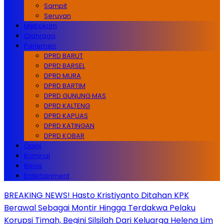
Sampit
Seruyan
Metrokrim
Olahraga
Parlemen
DPRD BARUT
DPRD BARSEL
DPRD MURA
DPRD BARTIM
DPRD GUNUNG MAS
DPRD KALTENG
DPRD KAPUAS
DPRD KATINGAN
DPRD KOBAR
Opini
Kriminal
Bisnis
Entertainment
BREAKING NEWS! Hasto Kristiyanto Ditahan KPK
Berawal Sebagai Montir Hingga Terdakwa Pelaku
Korupsi Timah, Begini Silsilah Dari Keluarga Helena Lim