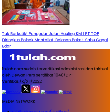
Tak Berkutik! Pengedar Jalan Hauling KM 1 PT TOP
Diringkus Polsek Montallat, Belasan Paket Sabu Gagal
Edar
1tulah.com sudah terverifikasi administrasi dan faktual
oleh Dewan Pers sertifikat 1040/DP-
Verifikasi/K/XII/2022
MEDIA NETWORK
orbitindonesia.com(sindikasi)