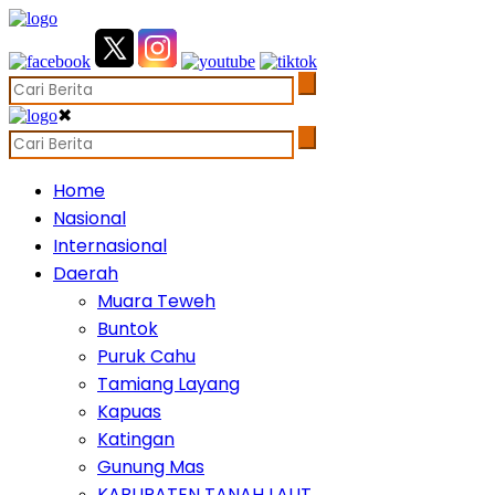
✖
Home
Nasional
Internasional
Daerah
Muara Teweh
Buntok
Puruk Cahu
Tamiang Layang
Kapuas
Katingan
Gunung Mas
KABUPATEN TANAH LAUT