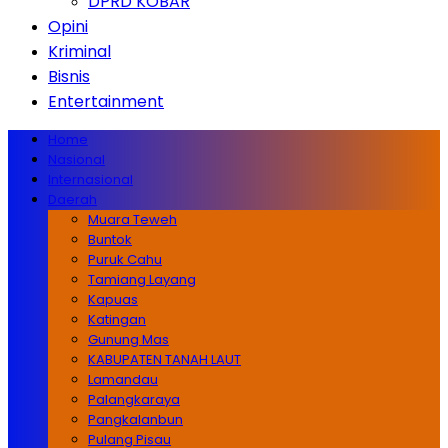
DPRD KOBAR
Opini
Kriminal
Bisnis
Entertainment
Home
Nasional
Internasional
Daerah
Muara Teweh
Buntok
Puruk Cahu
Tamiang Layang
Kapuas
Katingan
Gunung Mas
KABUPATEN TANAH LAUT
Lamandau
Palangkaraya
Pangkalanbun
Pulang Pisau