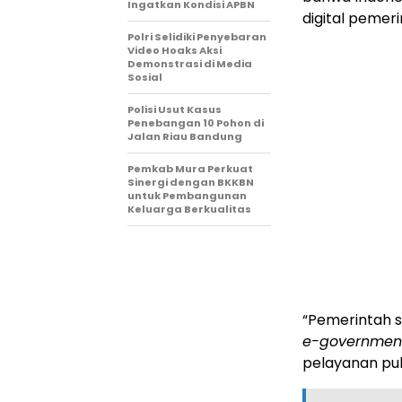
Ingatkan Kondisi APBN
digital pemer
Polri Selidiki Penyebaran
Video Hoaks Aksi
Demonstrasi di Media
Sosial
Polisi Usut Kasus
Penebangan 10 Pohon di
Jalan Riau Bandung
Pemkab Mura Perkuat
Sinergi dengan BKKBN
untuk Pembangunan
Keluarga Berkualitas
“Pemerintah 
e-governmen
pelayanan publ