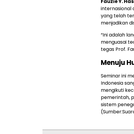
Fauzie Y. Ha
internasional 
yang telah te
menjadikan di
“Ini adalah l
menguasai teo
tegas Prof. Fa
Menuju Hu
Seminar ini 
Indonesia sa
mengikuti kece
pemerintah, p
sistem penega
(Sumber:Suar