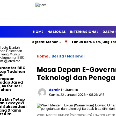
HOME
NASIONAL
INTERNASIONAL
DAERA
nting di Instagram: Mohon…
Tahun Baru Berujung Tragis, D
TERTAINMENT
Home
Berita
Nasional
/
/
Masa Depan E-Governm
umenter BBC
kap Tuduhan
10
Teknologi dan Peneg
empuan
adap Jared
, Aktor Beri
tahan
Admin1
- Jurnalis
Kamis, 22 Januari 2026
- 08:26 WIB
Su Min Tetap
an Takoyaki
i Sukses Jadi
tang Drama
t Kim
Wakil Menteri Hukum (Wamenkum) Edward Omar Sh