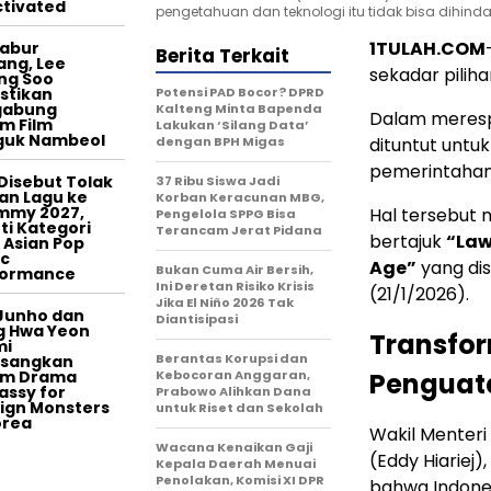
tivated
pengetahuan dan teknologi itu tidak bisa dihindari.
1TULAH.COM
tabur
Berita Terkait
ang, Lee
sekadar piliha
ng Soo
stikan
Potensi PAD Bocor? DPRD
gabung
Kalteng Minta Bapenda
Dalam merespo
m Film
Lakukan ‘Silang Data’
guk Nambeol
dengan BPH Migas
dituntut untuk
pemerintahan
Disebut Tolak
37 Ribu Siswa Jadi
an Lagu ke
Korban Keracunan MBG,
mmy 2027,
Hal tersebut 
Pengelola SPPG Bisa
ti Kategori
Terancam Jerat Pidana
bertajuk
“Law
 Asian Pop
c
Age”
yang dis
Bukan Cuma Air Bersih,
formance
Ini Deretan Risiko Krisis
(21/1/2026).
Jika El Niño 2026 Tak
Junho dan
Diantisipasi
g Hwa Yeon
Transfo
mi
Berantas Korupsi dan
asangkan
am Drama
Kebocoran Anggaran,
Penguat
ssy for
Prabowo Alihkan Dana
ign Monsters
untuk Riset dan Sekolah
orea
Wakil Mente
Wacana Kenaikan Gaji
(Eddy Hiariej)
Kepala Daerah Menuai
Penolakan, Komisi XI DPR
bahwa Indones