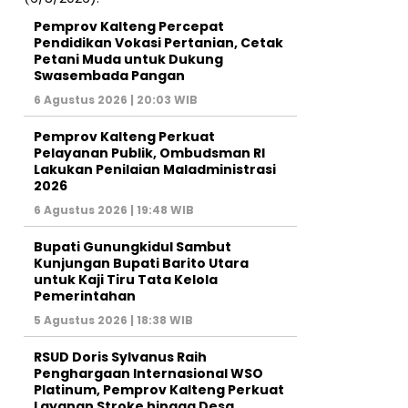
Pemprov Kalteng Percepat
Pendidikan Vokasi Pertanian, Cetak
Petani Muda untuk Dukung
Swasembada Pangan
6 Agustus 2026 | 20:03 WIB
Pemprov Kalteng Perkuat
Pelayanan Publik, Ombudsman RI
Lakukan Penilaian Maladministrasi
2026
6 Agustus 2026 | 19:48 WIB
Bupati Gunungkidul Sambut
Kunjungan Bupati Barito Utara
untuk Kaji Tiru Tata Kelola
Pemerintahan
5 Agustus 2026 | 18:38 WIB
RSUD Doris Sylvanus Raih
Penghargaan Internasional WSO
Platinum, Pemprov Kalteng Perkuat
Layanan Stroke hingga Desa