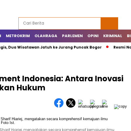
H
METROKRIM
OLAHRAGA
PARLEMEN
OPINI
KRIMINAL
B
ua Wisatawan Jatuh ke Jurang Puncak Bogor
Resmi Naik! Ce
ent Indonesia: Antara Inovasi
akan Hukum
arif Hiariej, mengatakan secara komprehensif kemajuan ilmu