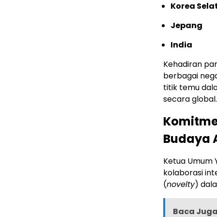
Korea Sela
Jepang
India
Kehadiran pa
berbagai neg
titik temu dal
secara global.
Komitme
Budaya A
Ketua Umum 
kolaborasi in
(
novelty
) dal
Baca Juga 