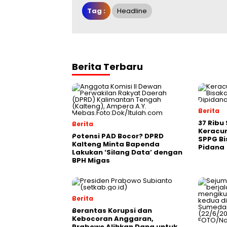
Tag :
Headline
Berita Terbaru
Berita
37 Ribu
Berita
Keracun
Potensi PAD Bocor? DPRD
SPPG Bi
Kalteng Minta Bapenda
Pidana
Lakukan ‘Silang Data’ dengan
BPH Migas
Berita
Berantas Korupsi dan
Kebocoran Anggaran,
Prabowo Alihkan Dana untuk