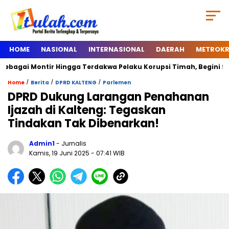
HOME
NASIONAL
INTERNASIONAL
DAERAH
METROKR
ai Montir Hingga Terdakwa Pelaku Korupsi Timah, Begini Silsilah 
/
/
/
Home
Berita
DPRD KALTENG
Parlemen
DPRD Dukung Larangan Penahanan
Ijazah di Kalteng: Tegaskan
Tindakan Tak Dibenarkan!
Admin1
- Jurnalis
Kamis, 19 Juni 2025
- 07:41 WIB