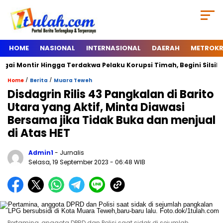
HOME
NASIONAL
INTERNASIONAL
DAERAH
METROKR
ntir Hingga Terdakwa Pelaku Korupsi Timah, Begini Silsilah Dari
/
/
Home
Berita
Muara Teweh
Disdagrin Rilis 43 Pangkalan di Barito
Utara yang Aktif, Minta Diawasi
Bersama jika Tidak Buka dan menjual
di Atas HET
Admin1
- Jurnalis
Selasa, 19 September 2023
- 06:48 WIB
Pertamina, anggota DPRD dan Polisi saat sidak di sejumlah