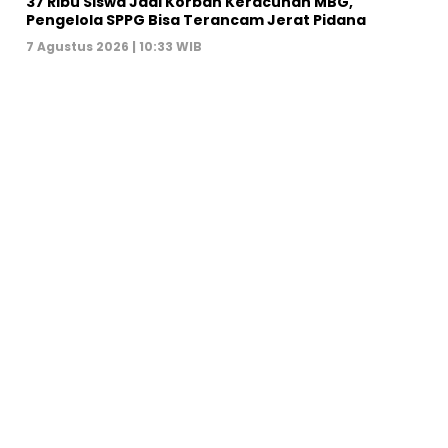
37 Ribu Siswa Jadi Korban Keracunan MBG,
Pengelola SPPG Bisa Terancam Jerat Pidana
7 Agustus 2026 | 10:33 WIB