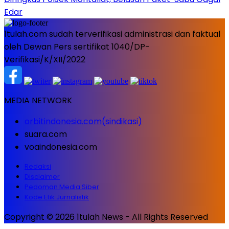
Edar
1tulah.com sudah terverifikasi administrasi dan faktual
oleh Dewan Pers sertifikat 1040/DP-
Verifikasi/K/XII/2022
MEDIA NETWORK
orbitindonesia.com(sindikasi)
suara.com
voaindonesia.com
Redaksi
Disclaimer
Pedoman Media Siber
Kode Etik Jurnalistik
Copyright © 2026 1tulah News - All Rights Reserved