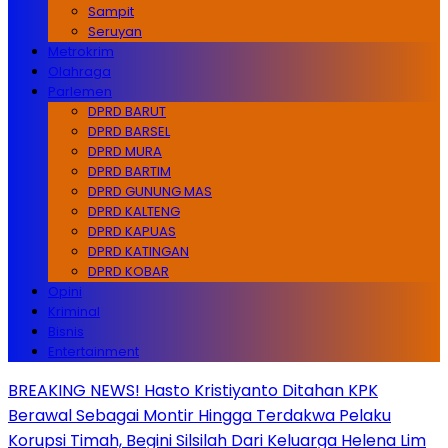
Sampit
Seruyan
Metrokrim
Olahraga
Parlemen
DPRD BARUT
DPRD BARSEL
DPRD MURA
DPRD BARTIM
DPRD GUNUNG MAS
DPRD KALTENG
DPRD KAPUAS
DPRD KATINGAN
DPRD KOBAR
Opini
Kriminal
Bisnis
Entertainment
BREAKING NEWS! Hasto Kristiyanto Ditahan KPK
Berawal Sebagai Montir Hingga Terdakwa Pelaku
Korupsi Timah, Begini Silsilah Dari Keluarga Helena Lim