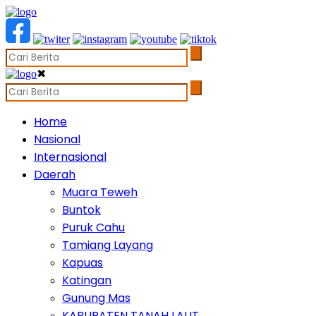
✖
Home
Nasional
Internasional
Daerah
Muara Teweh
Buntok
Puruk Cahu
Tamiang Layang
Kapuas
Katingan
Gunung Mas
KABUPATEN TANAH LAUT