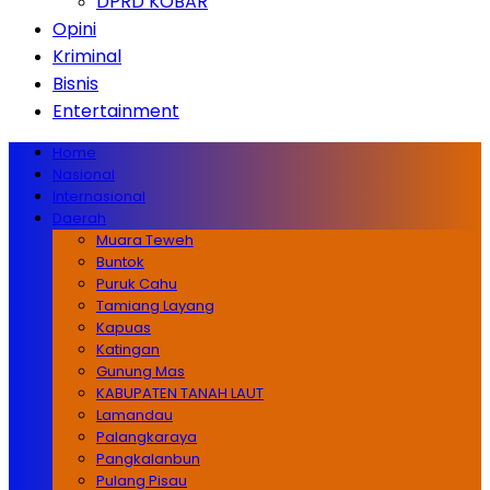
DPRD KOBAR
Opini
Kriminal
Bisnis
Entertainment
Home
Nasional
Internasional
Daerah
Muara Teweh
Buntok
Puruk Cahu
Tamiang Layang
Kapuas
Katingan
Gunung Mas
KABUPATEN TANAH LAUT
Lamandau
Palangkaraya
Pangkalanbun
Pulang Pisau