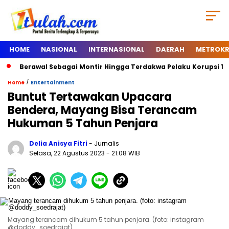
HOME
NASIONAL
INTERNASIONAL
DAERAH
METROKR
Berawal Sebagai Montir Hingga Terdakwa Pelaku Korupsi Timah,
/
Home
Entertainment
Buntut Tertawakan Upacara
Bendera, Mayang Bisa Terancam
Hukuman 5 Tahun Penjara
Delia Anisya Fitri
- Jurnalis
Selasa, 22 Agustus 2023
- 21:08 WIB
Mayang terancam dihukum 5 tahun penjara. (foto: instagram
@doddy_soedrajat)