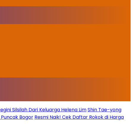
ini Silsilah Dari Keluarga Helena Lim
Shin Tae-yong
g Puncak Bogor
Resmi Naik! Cek Daftar Rokok di Harga