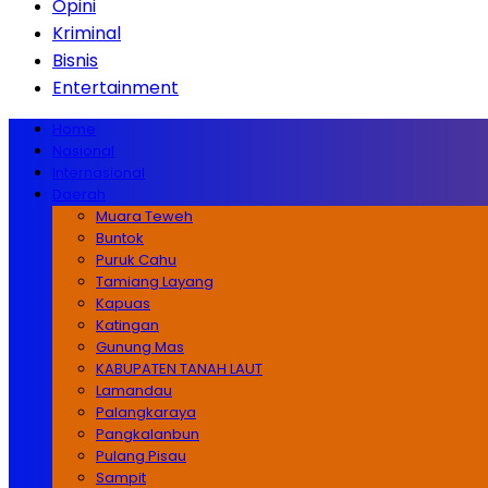
Opini
Kriminal
Bisnis
Entertainment
Home
Nasional
Internasional
Daerah
Muara Teweh
Buntok
Puruk Cahu
Tamiang Layang
Kapuas
Katingan
Gunung Mas
KABUPATEN TANAH LAUT
Lamandau
Palangkaraya
Pangkalanbun
Pulang Pisau
Sampit