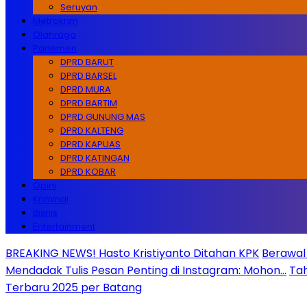
Seruyan
Metrokrim
Olahraga
Parlemen
DPRD BARUT
DPRD BARSEL
DPRD MURA
DPRD BARTIM
DPRD GUNUNG MAS
DPRD KALTENG
DPRD KAPUAS
DPRD KATINGAN
DPRD KOBAR
Opini
Kriminal
Bisnis
Entertainment
BREAKING NEWS! Hasto Kristiyanto Ditahan KPK
Berawal 
Mendadak Tulis Pesan Penting di Instagram: Mohon…
Tah
Terbaru 2025 per Batang