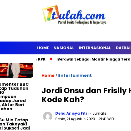
TERTAINMENT
HOME
NASIONAL
INTERNASIONAL
DAERA
nto Ditahan KPK
Berawal Sebagai Montir Hingga Terdakwa Pel
Home
Entertainment
/
umenter BBC
kap Tuduhan
Jordi Onsu dan Frislly 
10
empuan
Kode Kah?
adap Jared
, Aktor Beri
tahan
Delia Anisya Fitri
- Jurnalis
Senin, 21 Agustus 2023
- 21:41 WIB
Su Min Tetap
an Takoyaki
i Sukses Jadi