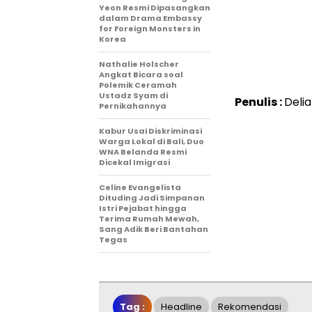
Yeon Resmi Dipasangkan
dalam Drama Embassy
for Foreign Monsters in
Korea
Nathalie Holscher
Angkat Bicara soal
Polemik Ceramah
Ustadz Syam di
Penulis :
Delia
Pernikahannya
Kabur Usai Diskriminasi
Warga Lokal di Bali, Duo
WNA Belanda Resmi
Dicekal Imigrasi
Celine Evangelista
Dituding Jadi Simpanan
Istri Pejabat hingga
Terima Rumah Mewah,
Sang Adik Beri Bantahan
Tegas
Tag :
Headline
Rekomendasi