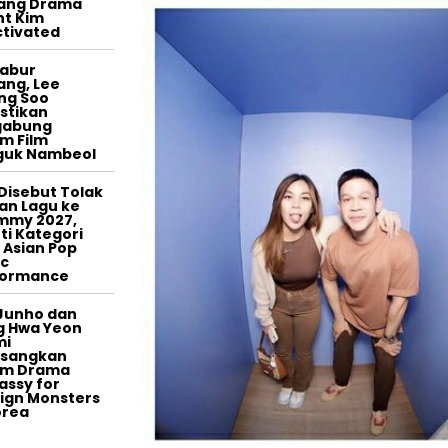
tang Drama
t Kim
tivated
tabur
ang, Lee
ng Soo
stikan
gabung
m Film
guk Nambeol
Disebut Tolak
an Lagu ke
mmy 2027,
ti Kategori
 Asian Pop
c
formance
Junho dan
g Hwa Yeon
mi
asangkan
am Drama
ssy for
ign Monsters
orea