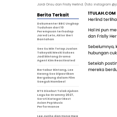
Jordi Onsu dan Frislly Herlind. (foto: instagram @
1TULAH.COM
Berita Terkait
Herlind terlihat
Dokumenter BBC Ungkap
Tuduhan dari 10
Hal ini pun 
Perempuan terhadap
Jared Leto, Aktor Beri
dan Frislly He
Bantahan
Sebelumnya, 
Seo Su Min Tetap Jualan
hubungan cuk
Takoyaki Meski Sukses
Jadi Bintang Drama
Agent Kim Reactivated
Setelah post
mereka berdua
Bertabur Bintang, Lee
Kwang Soo Dipastikan
Bergabung dalam Film
Saeguk Nambeol
BTS Disebut Tolak Ajukan
Lagu ke Grammy 2027,
Soroti Kategori Best
Asian Pop Music
Performance
Lee Junho dan Hong Hwa