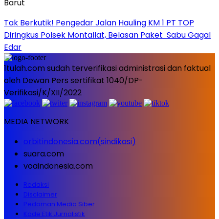
Tak Berkutik! Pengedar Jalan Hauling KM 1 PT TOP
Diringkus Polsek Montallat, Belasan Paket Sabu Gagal
Edar
1tulah.com sudah terverifikasi administrasi dan faktual
oleh Dewan Pers sertifikat 1040/DP-
Verifikasi/K/XII/2022
MEDIA NETWORK
orbitindonesia.com(sindikasi)
suara.com
voaindonesia.com
Redaksi
Disclaimer
Pedoman Media Siber
Kode Etik Jurnalistik