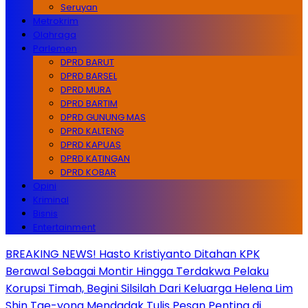
Seruyan
Metrokrim
Olahraga
Parlemen
DPRD BARUT
DPRD BARSEL
DPRD MURA
DPRD BARTIM
DPRD GUNUNG MAS
DPRD KALTENG
DPRD KAPUAS
DPRD KATINGAN
DPRD KOBAR
Opini
Kriminal
Bisnis
Entertainment
BREAKING NEWS! Hasto Kristiyanto Ditahan KPK
Berawal Sebagai Montir Hingga Terdakwa Pelaku
Korupsi Timah, Begini Silsilah Dari Keluarga Helena Lim
Shin Tae-yong Mendadak Tulis Pesan Penting di