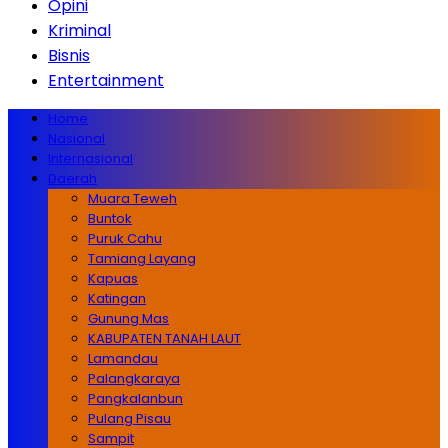
Opini
Kriminal
Bisnis
Entertainment
Home
Nasional
Internasional
Daerah
Muara Teweh
Buntok
Puruk Cahu
Tamiang Layang
Kapuas
Katingan
Gunung Mas
KABUPATEN TANAH LAUT
Lamandau
Palangkaraya
Pangkalanbun
Pulang Pisau
Sampit