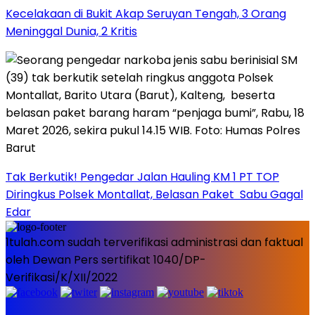
Kecelakaan di Bukit Akap Seruyan Tengah, 3 Orang
Meninggal Dunia, 2 Kritis
Tak Berkutik! Pengedar Jalan Hauling KM 1 PT TOP
Diringkus Polsek Montallat, Belasan Paket Sabu Gagal
Edar
1tulah.com sudah terverifikasi administrasi dan faktual
oleh Dewan Pers sertifikat 1040/DP-
Verifikasi/K/XII/2022