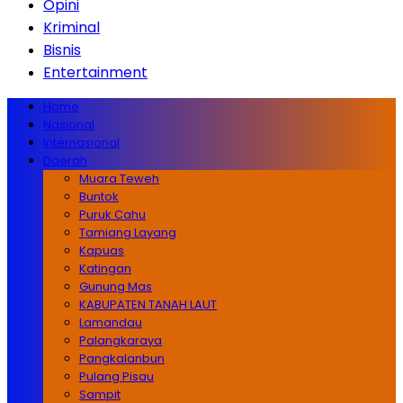
Opini
Kriminal
Bisnis
Entertainment
Home
Nasional
Internasional
Daerah
Muara Teweh
Buntok
Puruk Cahu
Tamiang Layang
Kapuas
Katingan
Gunung Mas
KABUPATEN TANAH LAUT
Lamandau
Palangkaraya
Pangkalanbun
Pulang Pisau
Sampit