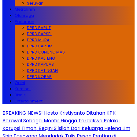
Seruyan
Metrokrim
Olahraga
Parlemen
DPRD BARUT
DPRD BARSEL
DPRD MURA
DPRD BARTIM
DPRD GUNUNG MAS
DPRD KALTENG
DPRD KAPUAS
DPRD KATINGAN
DPRD KOBAR
Opini
Kriminal
Bisnis
Entertainment
BREAKING NEWS! Hasto Kristiyanto Ditahan KPK
Berawal Sebagai Montir Hingga Terdakwa Pelaku
Korupsi Timah, Begini Silsilah Dari Keluarga Helena Lim
Shin Tae-yong Mendadak Tulis Pesan Penting di