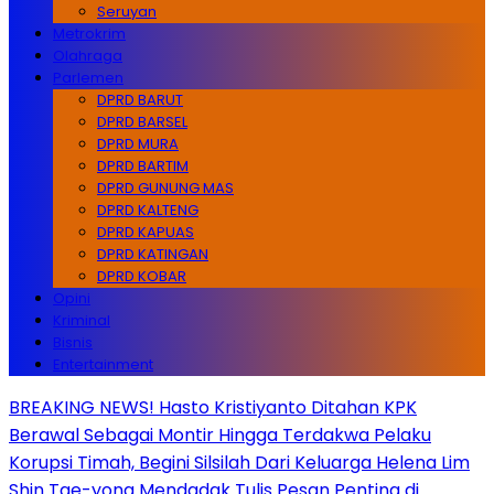
Seruyan
Metrokrim
Olahraga
Parlemen
DPRD BARUT
DPRD BARSEL
DPRD MURA
DPRD BARTIM
DPRD GUNUNG MAS
DPRD KALTENG
DPRD KAPUAS
DPRD KATINGAN
DPRD KOBAR
Opini
Kriminal
Bisnis
Entertainment
BREAKING NEWS! Hasto Kristiyanto Ditahan KPK
Berawal Sebagai Montir Hingga Terdakwa Pelaku
Korupsi Timah, Begini Silsilah Dari Keluarga Helena Lim
Shin Tae-yong Mendadak Tulis Pesan Penting di