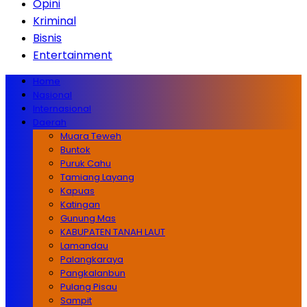
Opini
Kriminal
Bisnis
Entertainment
Home
Nasional
Internasional
Daerah
Muara Teweh
Buntok
Puruk Cahu
Tamiang Layang
Kapuas
Katingan
Gunung Mas
KABUPATEN TANAH LAUT
Lamandau
Palangkaraya
Pangkalanbun
Pulang Pisau
Sampit