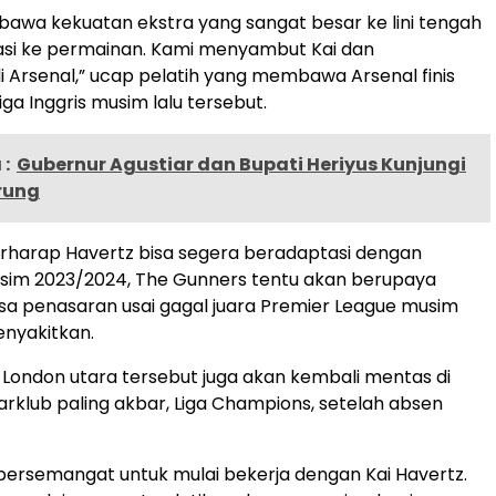
awa kekuatan ekstra yang sangat besar ke lini tengah
asi ke permainan. Kami menyambut Kai dan
i Arsenal,” ucap pelatih yang membawa Arsenal finis
iga Inggris musim lalu tersebut.
:
Gubernur Agustiar dan Bupati Heriyus Kunjungi
rung
rharap Havertz bisa segera beradaptasi dengan
usim 2023/2024, The Gunners tentu akan berupaya
sa penasaran usai gagal juara Premier League musim
enyakitkan.
ub London utara tersebut juga akan kembali mentas di
arklub paling akbar, Liga Champions, setelah absen
ersemangat untuk mulai bekerja dengan Kai Havertz.