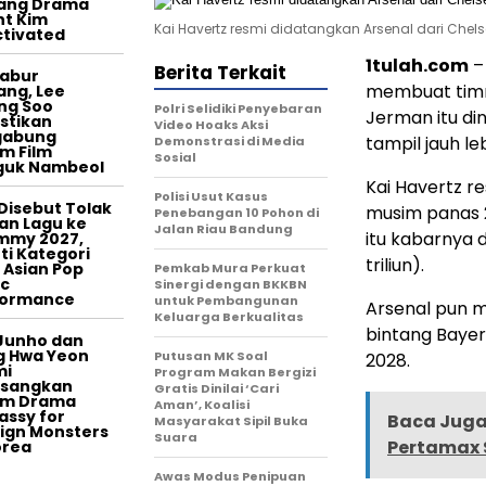
tang Drama
t Kim
Kai Havertz resmi didatangkan Arsenal dari Chel
tivated
1tulah.com
–
Berita Terkait
tabur
membuat timn
ang, Lee
ng Soo
Polri Selidiki Penyebaran
Jerman itu di
stikan
Video Hoaks Aksi
gabung
tampil jauh leb
Demonstrasi di Media
m Film
Sosial
guk Nambeol
Kai Havertz re
Polisi Usut Kasus
Disebut Tolak
musim panas 2
Penebangan 10 Pohon di
an Lagu ke
Jalan Riau Bandung
itu kabarnya 
mmy 2027,
ti Kategori
triliun).
 Asian Pop
Pemkab Mura Perkuat
c
Sinergi dengan BKKBN
formance
untuk Pembangunan
Arsenal pun m
Keluarga Berkualitas
bintang Bayer
Junho dan
g Hwa Yeon
Putusan MK Soal
2028.
mi
Program Makan Bergizi
asangkan
Gratis Dinilai ‘Cari
am Drama
Aman’, Koalisi
ssy for
Baca Juga 
Masyarakat Sipil Buka
ign Monsters
Suara
Pertamax S
orea
Awas Modus Penipuan