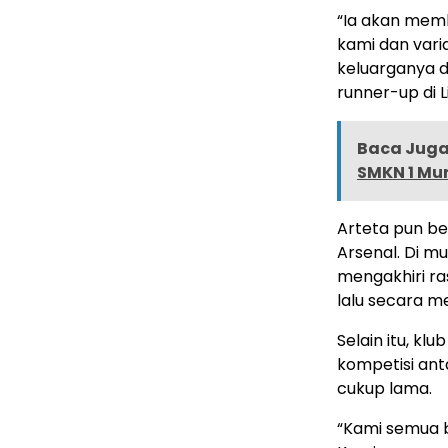
“Ia akan memb
kami dan vari
keluarganya d
runner-up di L
Baca Juga 
SMKN 1 Mu
Arteta pun be
Arsenal. Di m
mengakhiri ra
lalu secara m
Selain itu, kl
kompetisi ant
cukup lama.
“Kami semua b