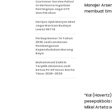
Customer Service Palsu!
Manajer Arsen
Orderkuota Ingatkan
Pentingnya Jaga OTP
membuat timn
dan PIN Akun
Heriyus Ajak Masyarakat
Jaga Warisan Budaya
Lewat FBTTB
Perbup Nomor 14 Tahun
2026 Jadi Landasan
Pembangunan
Kependudukan Murung
Raya
Muhammad Zakirin
Terpilih Aklamasi Jadi
Ketua PC GP Ansor Barito
Timur 2026–2030
“Kai (Havertz)
pesepakbola s
Mikel Arteta s