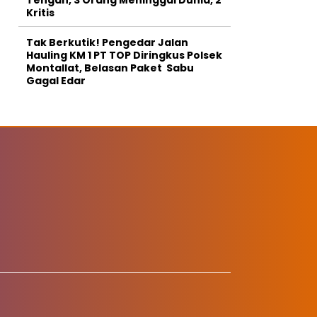
Kritis
Tak Berkutik! Pengedar Jalan
Hauling KM 1 PT TOP Diringkus Polsek
Montallat, Belasan Paket Sabu
Gagal Edar