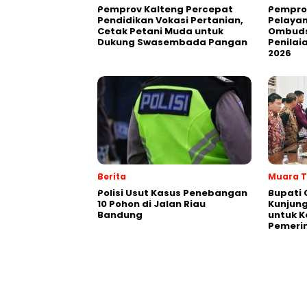
Pemprov Kalteng Percepat
Pemprov
Pendidikan Vokasi Pertanian,
Pelayan
Cetak Petani Muda untuk
Ombuds
Dukung Swasembada Pangan
Penilai
2026
Berita
Muara 
Polisi Usut Kasus Penebangan
Bupati
10 Pohon di Jalan Riau
Kunjung
Bandung
untuk Ka
Pemeri