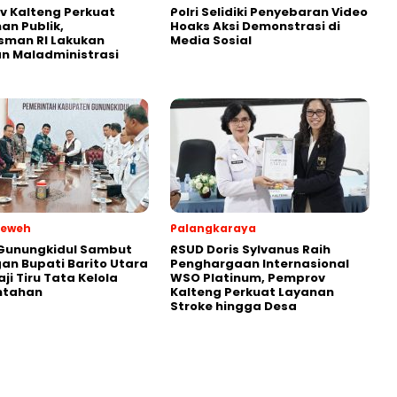
 Kalteng Perkuat
Polri Selidiki Penyebaran Video
an Publik,
Hoaks Aksi Demonstrasi di
man RI Lakukan
Media Sosial
an Maladministrasi
Teweh
Palangkaraya
 Gunungkidul Sambut
RSUD Doris Sylvanus Raih
an Bupati Barito Utara
Penghargaan Internasional
ji Tiru Tata Kelola
WSO Platinum, Pemprov
ntahan
Kalteng Perkuat Layanan
Stroke hingga Desa