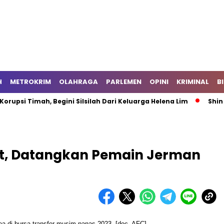
H
METROKRIM
OLAHRAGA
PARLEMEN
OPINI
KRIMINAL
B
Timah, Begini Silsilah Dari Keluarga Helena Lim
Shin Tae-y
at, Datangkan Pemain Jerman