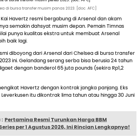
sea di bursa transfer musim panas 2023. [doc. AFC]
 Kai Havertz resmi bergabung di Arsenal dan akam
ya semakin dahsyat musim depan. Pemain Timnas
nilai punya kualitas ekstra untuk membuat Arsenal
ih baik lagi.
smi diboyong dari Arsenal dari Chelsea di bursa transfer
023 ini. Gelandang serang serba bisa berusia 24 tahun
digaet dengan banderol 65 juta pounds (sekira Rp1,2
engikat Havertz dengan kontrak jangka panjang. Eks
 Leverkusen itu dikontrak lima tahun atau hingga 30 Juni
:
Pertamina Resmi Turunkan Harga BBM
eries per 1 Agustus 2026, Ini Rincian Lengkapnya!