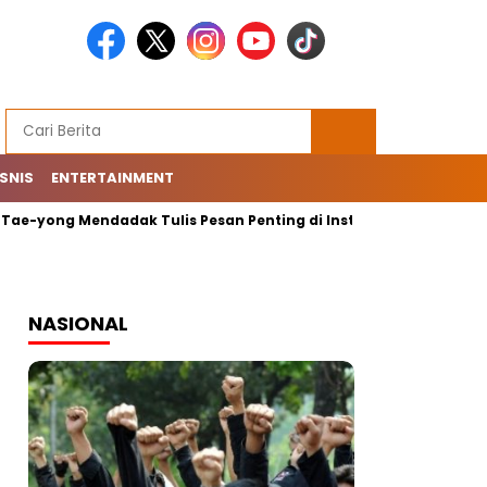
ISNIS
ENTERTAINMENT
ong Mendadak Tulis Pesan Penting di Instagram: Mohon…
T
NASIONAL