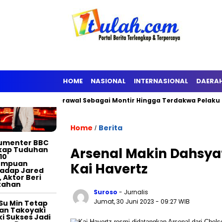
TERTAINMENT
HOME
NASIONAL
INTERNASIONAL
DAERA
 KPK
Berawal Sebagai Montir Hingga Terdakwa Pelaku Korupsi 
Home
Berita
/
umenter BBC
kap Tuduhan
Arsenal Makin Dahsy
10
empuan
Kai Havertz
adap Jared
, Aktor Beri
tahan
Suroso
- Jurnalis
Jumat, 30 Juni 2023
- 09:27 WIB
Su Min Tetap
an Takoyaki
i Sukses Jadi