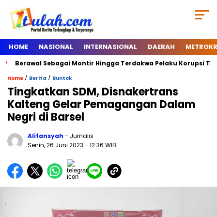
HOME
NASIONAL
INTERNASIONAL
DAERAH
METROKR
Berawal Sebagai Montir Hingga Terdakwa Pelaku Korupsi Timah, Be
/
/
Home
Berita
Buntok
Tingkatkan SDM, Disnakertrans
Kalteng Gelar Pemagangan Dalam
Negri di Barsel
Alifansyah
- Jurnalis
Senin, 26 Juni 2023
- 12:36 WIB