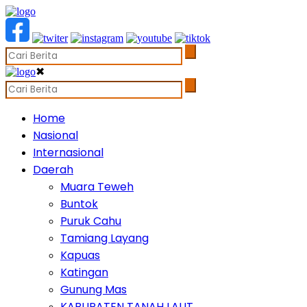
✖
Home
Nasional
Internasional
Daerah
Muara Teweh
Buntok
Puruk Cahu
Tamiang Layang
Kapuas
Katingan
Gunung Mas
KABUPATEN TANAH LAUT