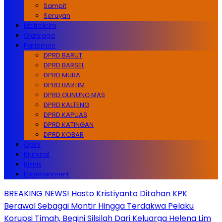
Sampit
Seruyan
Metrokrim
Olahraga
Parlemen
DPRD BARUT
DPRD BARSEL
DPRD MURA
DPRD BARTIM
DPRD GUNUNG MAS
DPRD KALTENG
DPRD KAPUAS
DPRD KATINGAN
DPRD KOBAR
Opini
Kriminal
Bisnis
Entertainment
BREAKING NEWS! Hasto Kristiyanto Ditahan KPK
Berawal Sebagai Montir Hingga Terdakwa Pelaku
Korupsi Timah, Begini Silsilah Dari Keluarga Helena Lim