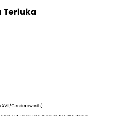
a Terluka
m XVII/Cenderawasih)