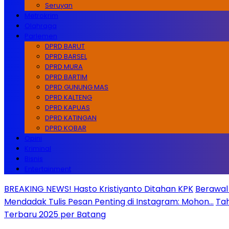
Seruyan
Metrokrim
Olahraga
Parlemen
DPRD BARUT
DPRD BARSEL
DPRD MURA
DPRD BARTIM
DPRD GUNUNG MAS
DPRD KALTENG
DPRD KAPUAS
DPRD KATINGAN
DPRD KOBAR
Opini
Kriminal
Bisnis
Entertainment
BREAKING NEWS! Hasto Kristiyanto Ditahan KPK
Berawal 
Mendadak Tulis Pesan Penting di Instagram: Mohon…
Tah
Terbaru 2025 per Batang