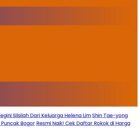
ini Silsilah Dari Keluarga Helena Lim
Shin Tae-yong
g Puncak Bogor
Resmi Naik! Cek Daftar Rokok di Harga