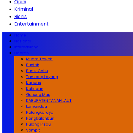
Opini
Kriminal
Bisnis
Entertainment
Home
Nasional
Internasional
Daerah
Muara Teweh
Buntok
Puruk Cahu
Tamiang Layang
Kapuas
Katingan
Gunung Mas
KABUPATEN TANAH LAUT
Lamandau
Palangkaraya
Pangkalanbun
Pulang Pisau
Sampit