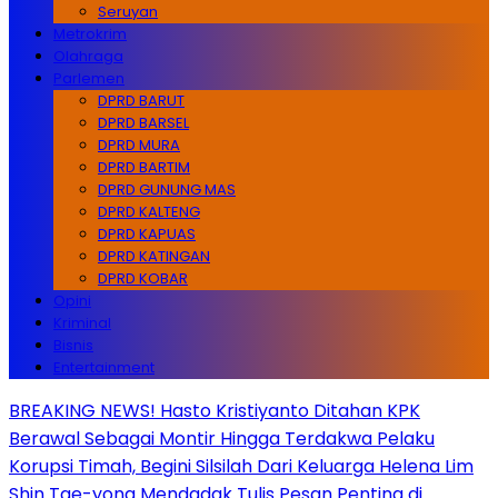
Seruyan
Metrokrim
Olahraga
Parlemen
DPRD BARUT
DPRD BARSEL
DPRD MURA
DPRD BARTIM
DPRD GUNUNG MAS
DPRD KALTENG
DPRD KAPUAS
DPRD KATINGAN
DPRD KOBAR
Opini
Kriminal
Bisnis
Entertainment
BREAKING NEWS! Hasto Kristiyanto Ditahan KPK
Berawal Sebagai Montir Hingga Terdakwa Pelaku
Korupsi Timah, Begini Silsilah Dari Keluarga Helena Lim
Shin Tae-yong Mendadak Tulis Pesan Penting di