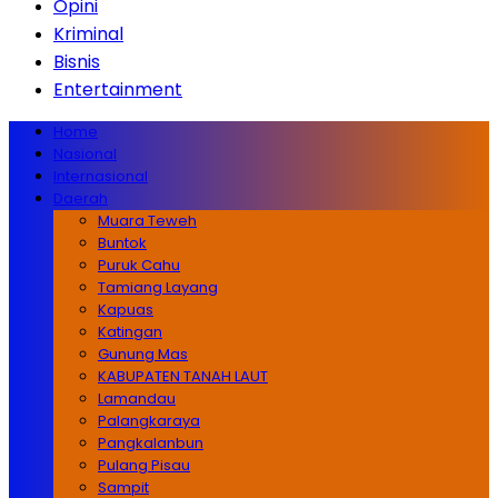
Opini
Kriminal
Bisnis
Entertainment
Home
Nasional
Internasional
Daerah
Muara Teweh
Buntok
Puruk Cahu
Tamiang Layang
Kapuas
Katingan
Gunung Mas
KABUPATEN TANAH LAUT
Lamandau
Palangkaraya
Pangkalanbun
Pulang Pisau
Sampit