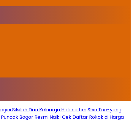
ini Silsilah Dari Keluarga Helena Lim
Shin Tae-yong
g Puncak Bogor
Resmi Naik! Cek Daftar Rokok di Harga