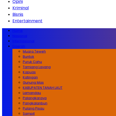
Opini
Kriminal
Bisnis
Entertainment
Home
Nasional
Internasional
Daerah
Muara Teweh
Buntok
Puruk Cahu
Tamiang Layang
Kapuas
Katingan
Gunung Mas
KABUPATEN TANAH LAUT
Lamandau
Palangkaraya
Pangkalanbun
Pulang Pisau
Sampit