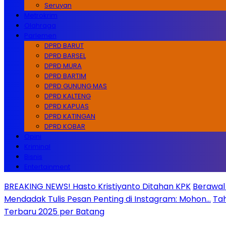
Seruyan
Metrokrim
Olahraga
Parlemen
DPRD BARUT
DPRD BARSEL
DPRD MURA
DPRD BARTIM
DPRD GUNUNG MAS
DPRD KALTENG
DPRD KAPUAS
DPRD KATINGAN
DPRD KOBAR
Opini
Kriminal
Bisnis
Entertainment
BREAKING NEWS! Hasto Kristiyanto Ditahan KPK
Berawal 
Mendadak Tulis Pesan Penting di Instagram: Mohon…
Tah
Terbaru 2025 per Batang