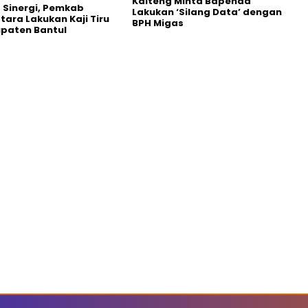
Kalteng Minta Bapenda
 Sinergi, Pemkab
Lakukan ‘Silang Data’ dengan
Utara Lakukan Kaji Tiru
BPH Migas
paten Bantul