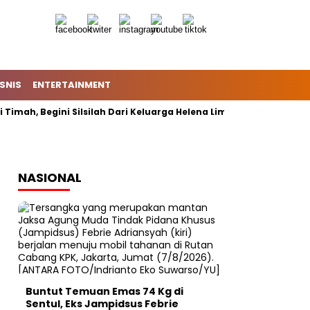
ISNIS
ENTERTAINMENT
Timah, Begini Silsilah Dari Keluarga Helena Lim
Shin Tae-y
NASIONAL
Buntut Temuan Emas 74 Kg di
Sentul, Eks Jampidsus Febrie