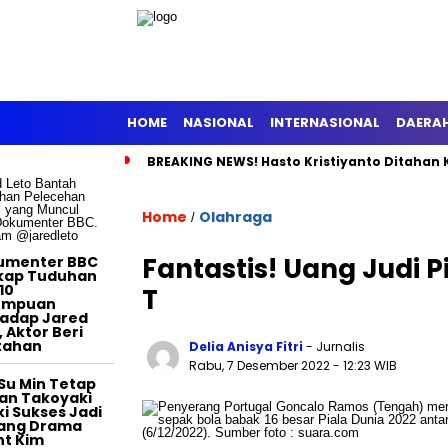
HOME
NASIONAL
INTERNASIONAL
DAERA
BREAKING NEWS! Hasto Kristiyanto Ditahan 
TERTAINMENT
Home
Olahraga
/
Fantastis! Uang Judi 
umenter BBC
kap Tuduhan
10
T
empuan
adap Jared
, Aktor Beri
tahan
Delia Anisya Fitri
- Jurnalis
Rabu, 7 Desember 2022
- 12:23 WIB
Su Min Tetap
an Takoyaki
i Sukses Jadi
tang Drama
t Kim