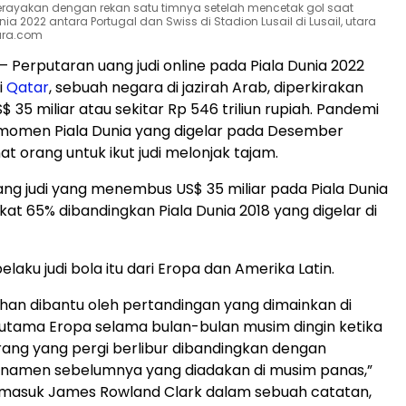
rayakan dengan rekan satu timnya setelah mencetak gol saat
a 2022 antara Portugal dan Swiss di Stadion Lusail di Lusail, utara
uara.com
– Perputaran uang judi online pada Piala Dunia 2022
i
Qatar
, sebuah negara di jazirah Arab, diperkirakan
35 miliar atau sekitar Rp 546 triliun rupiah. Pandemi
 momen Piala Dunia yang digelar pada Desember
 orang untuk ikut judi melonjak tajam.
ng judi yang menembus US$ 35 miliar pada Piala Dunia
at 65% dibandingkan Piala Dunia 2018 yang digelar di
aku judi bola itu dari Eropa dan Amerika Latin.
ruhan dibantu oleh pertandingan yang dimainkan di
utama Eropa selama bulan-bulan musim dingin ketika
 orang yang pergi berlibur dibandingkan dengan
namen sebelumnya yang diadakan di musim panas,”
termasuk James Rowland Clark dalam sebuah catatan,