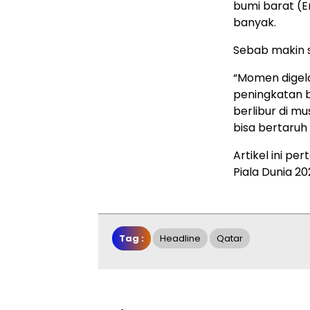
bumi barat (E
banyak.
Sebab makin s
“Momen digela
peningkatan b
berlibur di m
bisa bertaruh 
Artikel ini pe
Piala Dunia 2
Tag :
Headline
Qatar