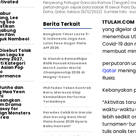
tivated
Penyerang Portugal Goncalo Ramos (Tengah) me
pertandingan sepak bola babak 16 besar Piala Duni
Doha, Qatar, Selasa (6/12/2022). Sumber foto : s
tabur
ang, Lee
1TULAH.COM
ng Soo
Berita Terkait
stikan
yang digelar d
gabung
m Film
Bungkam Timor Leste 3-
menembus US$ 
guk Nambeol
0, Indonesia Jaga Asa
Covid-19 dan
Lolos Fase Gugur Piala
AFF 2026
Disebut Tolak
membuat minat
an Lagu ke
mmy 2027,
M. Kiandra Ramadhipa
perputaran ua
ti Kategori
Bidik Puncak Klasemen
 Asian Pop
Moto3 Junior World
Qatar
meningk
c
Championship 2026 di
formance
Magny-Cours
Rusia.
Junho dan
Phil Foden Teken Kontrak
Kebanyakan pel
g Hwa Yeon
Baru, Maresca Siap
mi
Kembalikan Performa
asangkan
“Aktivitas ta
Terbaiknya
am Drama
ssy for
waktu-waktu 
ign Monsters
Paredes Cekik Eric Garcia
lebih sedikit
orea
dan Dorong Gavi, Final
Piala Dunia 2026 Nyaris
turnamen-tur
Baku Hantam!
tulis analis 