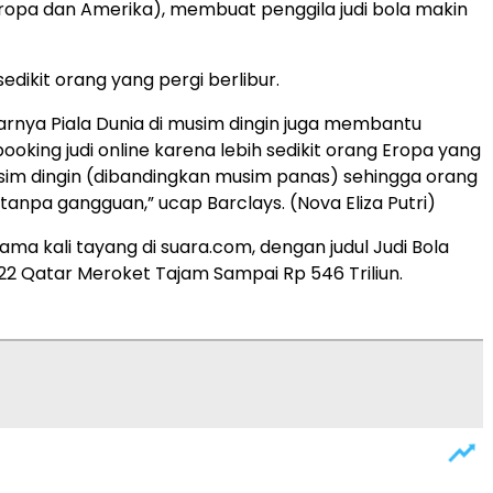
ropa dan Amerika), membuat penggila judi bola makin
edikit orang yang pergi berlibur.
rnya Piala Dunia di musim dingin juga membantu
ooking judi online karena lebih sedikit orang Eropa yang
usim dingin (dibandingkan musim panas) sehingga orang
tanpa gangguan,” ucap Barclays. (Nova Eliza Putri)
rtama kali tayang di suara.com, dengan judul Judi Bola
022 Qatar Meroket Tajam Sampai Rp 546 Triliun.