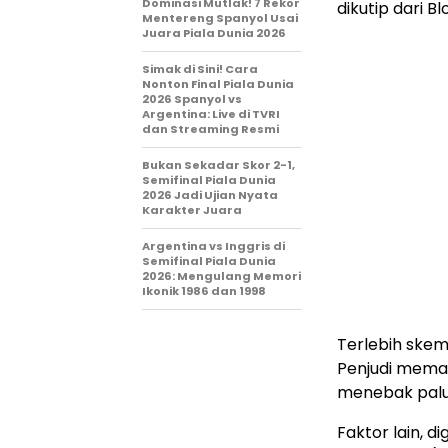
Dominasi Mutlak! 7 Rekor
dikutip dari B
Mentereng Spanyol Usai
Juara Piala Dunia 2026
Simak di Sini! Cara
Nonton Final Piala Dunia
2026 Spanyol vs
Argentina: Live di TVRI
dan Streaming Resmi
Bukan Sekadar Skor 2-1,
Semifinal Piala Dunia
2026 Jadi Ujian Nyata
Karakter Juara
Argentina vs Inggris di
Semifinal Piala Dunia
2026: Mengulang Memori
Ikonik 1986 dan 1998
Terlebih skema
Penjudi memas
menebak palu
Faktor lain, d