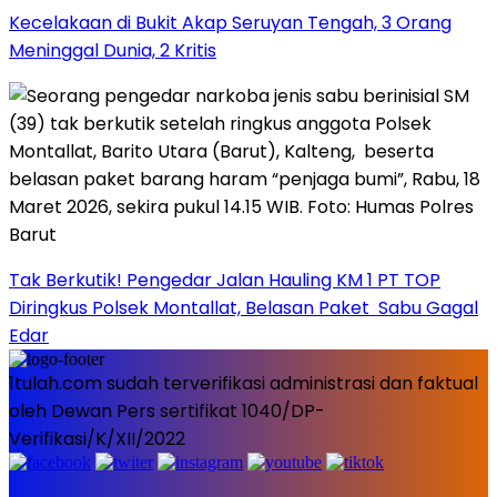
Kecelakaan di Bukit Akap Seruyan Tengah, 3 Orang
Meninggal Dunia, 2 Kritis
Tak Berkutik! Pengedar Jalan Hauling KM 1 PT TOP
Diringkus Polsek Montallat, Belasan Paket Sabu Gagal
Edar
1tulah.com sudah terverifikasi administrasi dan faktual
oleh Dewan Pers sertifikat 1040/DP-
Verifikasi/K/XII/2022