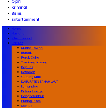
Opini
Kriminal
Bisnis
Entertainment
Home
Nasional
Internasional
Daerah
Muara Teweh
Buntok
Puruk Cahu
Tamiang Layang
Kapuas
Katingan
Gunung Mas
KABUPATEN TANAH LAUT
Lamandau
Palangkaraya
Pangkalanbun
Pulang Pisau
Sampit