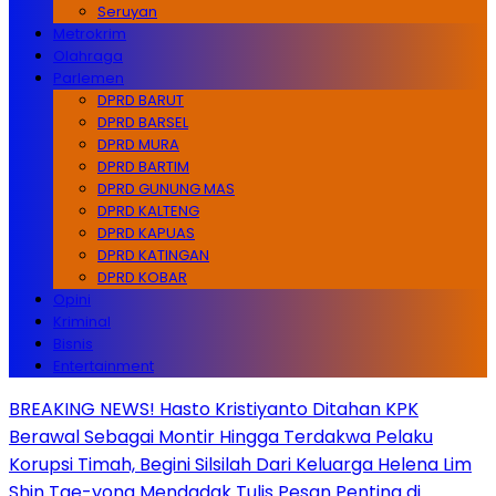
Seruyan
Metrokrim
Olahraga
Parlemen
DPRD BARUT
DPRD BARSEL
DPRD MURA
DPRD BARTIM
DPRD GUNUNG MAS
DPRD KALTENG
DPRD KAPUAS
DPRD KATINGAN
DPRD KOBAR
Opini
Kriminal
Bisnis
Entertainment
BREAKING NEWS! Hasto Kristiyanto Ditahan KPK
Berawal Sebagai Montir Hingga Terdakwa Pelaku
Korupsi Timah, Begini Silsilah Dari Keluarga Helena Lim
Shin Tae-yong Mendadak Tulis Pesan Penting di